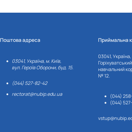
Поштова адреса
Приймальна к
03041, Україна, 
03041, Україна, м. Київ,
Горіхуватський 
вул. Героїв Оборони, буд. 15.
навчальний кор
№ 12.
(044) 527-82-42
rectorat@nubip.edu.ua
(044) 258
(044) 527
vstup@nubip.e