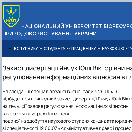
НАЦІОНАЛЬНИЙ УНІВЕРСИТЕТ БІОРЕСУРС
ПРИРОДОКОРИСТУВАННЯ УКРАЇНИ
ВСТУПНИКУ
СТУДЕНТУ
ПРАЦІВНИКУ
НАУКОВЦЮ
Вступ до НУБіП України 2026
Навчання
Освітній процес
Наукова діяльність
Управління і самоврядування
Приймальна комісія
Додаткова освіта
Міжнародна діяльність
Аспіранту / Докторанту
Загальна інформація
Захист дисертації Янчук Юлії Вікторівни 
Правила прийому
Позанавчальна діяльність
Довідкова інформація
Захисти дисертацій
Офіційні документи
регулювання інформаційних відносин в г
Для осіб з тимчасово окупованих територій
Студентське самоврядування
Профспілкова організація
Законодавче та нормативне забезпечення
Стратегія розвитку на період 2026-2030рр. «ГОЛОСІ
Зимовий вступ
Довідкова інформація
Центр колективного користування науковим обладна
Доступ до публічної інформації
На засіданні спеціалізованої вченої ради К 26.004.16
Підготовчий курс НМТ
Пільги
Біоетична комісія
Державні закупівлі
відбудеться прилюдний захист дисертації Янчук Юлії Вікт
Для іноземців / For foreigners
Наукові видання
Офіційна символіка
на тему: «Правове регулювання інформаційних відносин
Військова освіта
Наука для бізнесу
Антикорупційні заходи
в глобальній мережі Інтернет»,
Гендерна радниця
поданої на здобуття наукового ступеня кандидата юридич
Контактна інформація
зі спеціальності 12.00.07 «Адміністративне право і процес