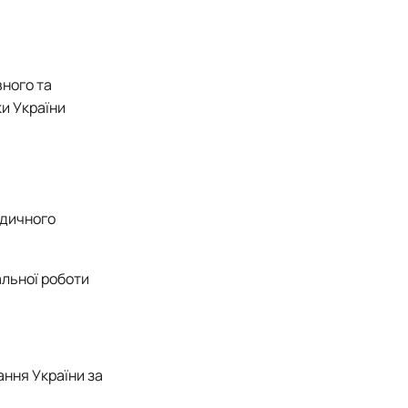
вного та
ки України
идичного
альної роботи
ання України за