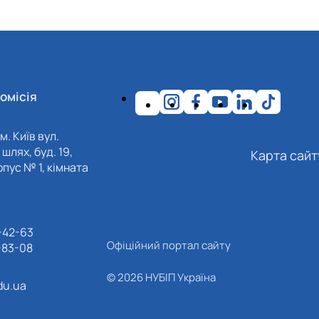
омісія
м. Київ вул.
шлях, буд. 19,
Карта сайт
пус № 1, кімната
-42-63
Офіційний портал сайту
-83-08
© 2026 НУБІП Україна
du.ua