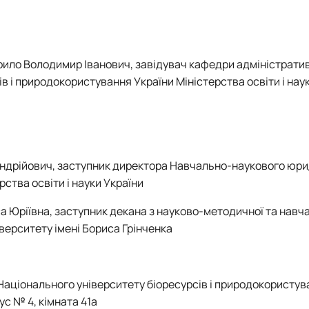
рило Володимир Іванович, завідувач кафедри адміністрати
в і природокористування України Міністерства освіти і нау
ндрійович, заступник директора Навчально-наукового юр
ства освіти і науки України
 Юріївна, заступник декана з науково-методичної та навч
верситету імені Бориса Грінченка
Національного університету біоресурсів і природокористув
ус № 4, кімната 41а