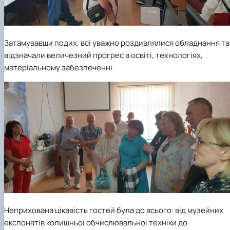
Затамувавши подих, всі уважно роздивлялися обладнання та
відзначали величезний прогрес в освіті, технологіях,
матеріальному забезпеченні.
Неприхована цікавість гостей була до всього: від музейних
експонатів колишньої обчислювальної техніки до