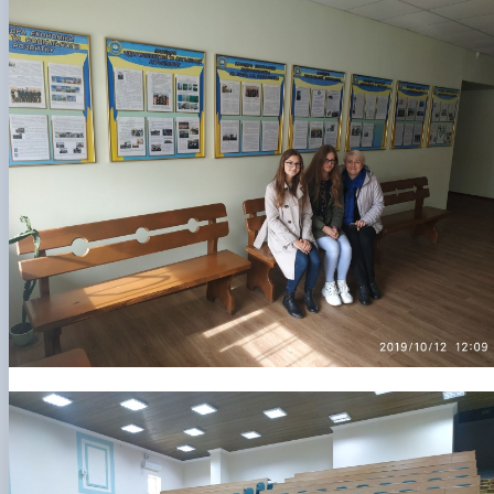
Проєкт «Розвиток лідерських навичок жінок
та мереж для забезпечення рівності у …