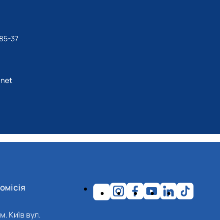
85-37
net
омісія
м. Київ вул.