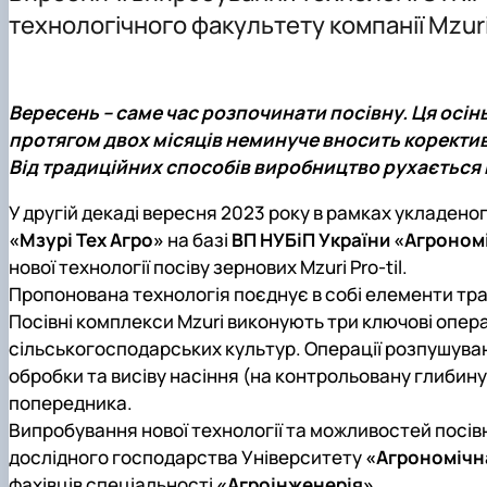
Теслюк Віктор Васильович
технологічного факультету компанії Mzur
Мартишко Віктор Миколайович
Онищенко Володимир Борисович
Курка Віталій Петрович
Вересень – саме час розпочинати посівну. Ця осі
Росамаха Юрій Олександрович
протягом двох місяців неминуче вносить корективи
Деркач Олексій Павлович
Від традиційних способів виробництво рухається в
Сівак Ігор Миколайович
Лавріненко Олександр Тимофійович
У другій декаді вересня 2023 року в рамках укладено
Онищенко Борис Володимирович
«Мзурі Тех Агро»
на базі
ВП НУБіП України «Агроном
Волянський Михайло Станіславович
нової технології посіву зернових Mzuri Pro-til.
Вечера Олег Миколайович
Пропонована технологія поєднує в собі елементи тради
Карлаш Олександр Петрович
Посівні комплекси Mzuri виконують три ключові опера
Гаркуша Наталія Миколаївна
сільськогосподарських культур. Операції розпушуван
Кіру Валентина Василівна
обробки та висіву насіння (на контрольовану глибину
Ямков Олександр Володимирович
попередника.
Білоконь Ольга Борисівна
Випробування нової технології та можливостей посі
Тихий Олександр Іванович
дослідного господарства Університету
«Агрономічн
фахівців
спеціальності
«Агроінженерія»
.