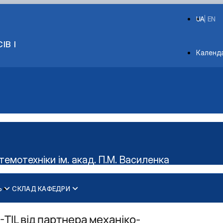
UA
EN
ІВ І
Depart
Календ
мотехніки ім. акад. П.М. Василенка
Ь
СКЛАД КАФЕДРИ
TIL від партнера механіко-