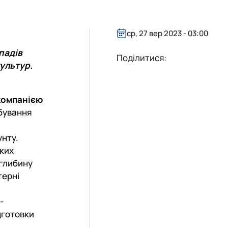
ср, 27 вер 2023 - 03:00
падів
Поділитися:
ультур.
компанією
бування
унту.
яких
 глибину
терні
-
дготовки