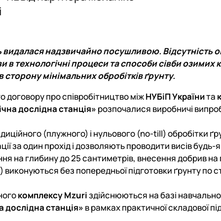
i
нь видалася надзвичайно посушливою. Відсутність о
 в технологічні процеси та способи сівби озимих к
 сторону мінімальних обробітків ґрунту.
го договору про співробітництво між
НУБіП України
та
ічна дослідна станція»
розпочалися виробничі випро
ційного (плужного) і нульового (no-till) обробітки ґр
ції за один прохід і дозволяють проводити висів будь-
ня на глибину до 25 сантиметрів, внесення добрив на
) виконуються без попередньої підготовки ґрунту по с
вного
комплексу
Mzuri
здійснюються на базі навчально
а дослідна станція»
в рамках практичної складової пі