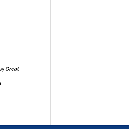
іву
Great
а