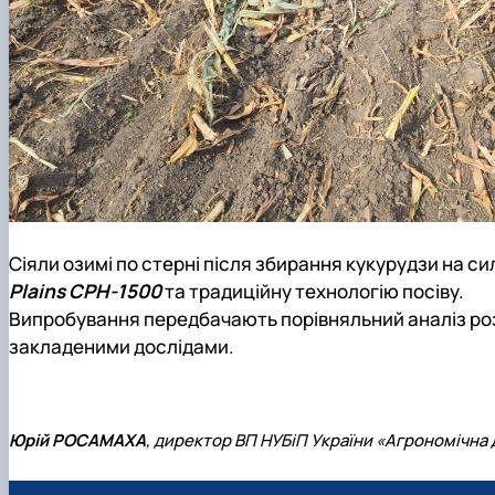
Сіяли озимі по стерні після збирання кукурудзи на с
Plains CPH-1500
та традиційну технологію посіву.
Випробування передбачають порівняльний аналіз роз
закладеними дослідами.
Юрій РОСАМАХА
, директор ВП НУБіП України «Агрономічна 