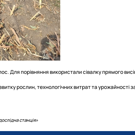
илос. Для порівняння використали сівалку прямого вис
витку рослин, технологічних витрат та урожайності з
дослідна станція»