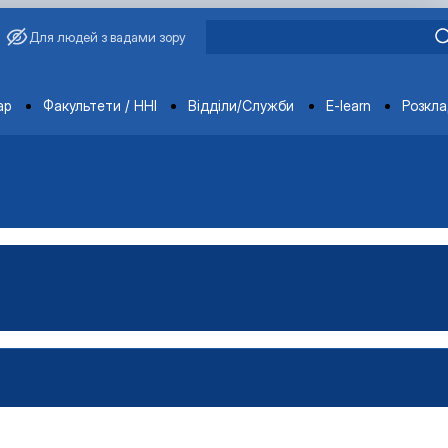
Для людей з вадами зору
ments
ар
Факультети / ННІ
Відділи/Служби
E-learn
Розкл