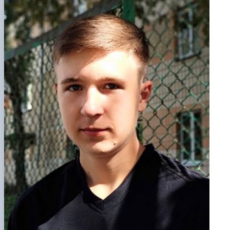
Проєкт «Розвиток лідерських навичок жінок
та мереж для забезпечення рівності у …