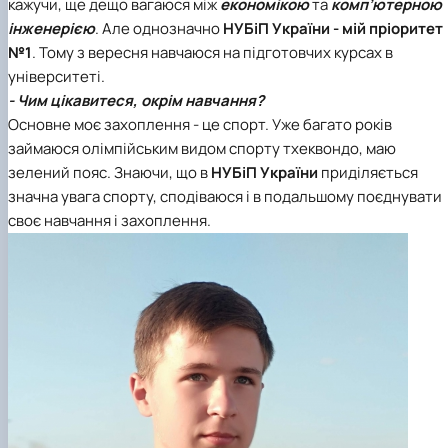
кажучи, ще дещо вагаюся між
економікою
та
комп’ютерною
інженерією
. Але однозначно
НУБіП України - мій пріоритет
№1
. Тому з вересня навчаюся на підготовчих курсах в
університеті.
- Чим цікавитеся, окрім навчання?
Основне моє захоплення - це спорт. Уже багато років
займаюся олімпійським видом спорту тхеквондо, маю
зелений пояс. Знаючи, що в
НУБіП України
приділяється
значна увага спорту, сподіваюся і в подальшому поєднувати
своє навчання і захоплення.