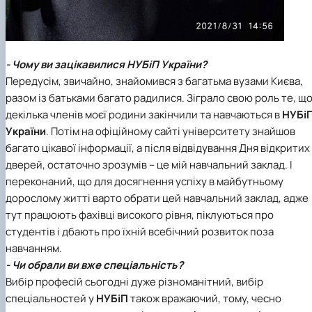
- Чому ви зацікавилися НУБіП України?
Передусім, звичайно, знайомився з багатьма вузами Києва,
разом із батьками багато радилися. Зіграло свою роль те, щ
декілька членів моєї родини закінчили та навчаються в
НУБі
України
. Потім на офіційному сайті університету знайшов
багато цікавої інформації, а після відвідування Дня відкритих
дверей, остаточно зрозумів – це мій навчальний заклад. І
переконаний, що для досягнення успіху в майбутньому
дорослому житті варто обрати цей навчальний заклад, адже
тут працюють фахівці високого рівня, піклуються про
студентів і дбають про їхній всебічний розвиток поза
навчанням.
- Чи обрали ви вже спеціальність?
Вибір професій сьогодні дуже різноманітний, вибір
спеціальностей у
НУБіП
також вражаючий, тому, чесно