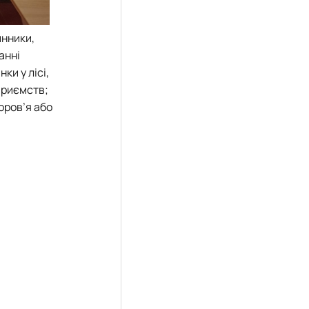
инники,
анні
ки у лісі,
приємств;
оров’я або