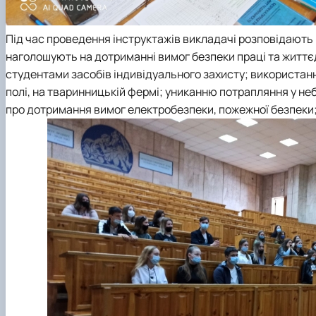
Під час проведення інструктажів викладачі розповідають 
наголошують на дотриманні вимог безпеки праці та життєді
студентами засобів індивідуального захисту; використанн
полі, на тваринницькій фермі; униканню потрапляння у неб
про дотримання вимог електробезпеки, пожежної безпеки; 