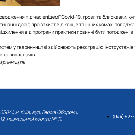
одження під час епідемії Covid-19, грози та блискавки, ку
инанні доріг, про захист від кліщів та інших комах, поводж
ідхилення від програми практики повинні бути погоджені з
систем у тваринництві здійснюють реєстрацію інструктажів 
в та викладачів.
варинництві
03041, м. Київ, вул. Героїв Оборони,
(044) 527
12, навчальний корпус № 11.