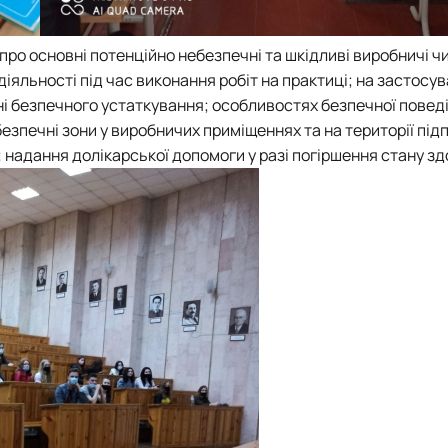
про основні потенційно небезпечні та шкідливі виробничі ч
яльності під час виконання робіт на практиці; на застосув
і безпечного устаткування; особливостях безпечної поведін
езпечні зони у виробничих приміщеннях та на території під
надання долікарської допомоги у разі погіршення стану зд