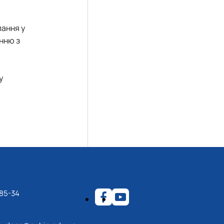
пання у
енню з
у
-85-34