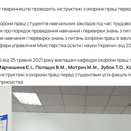
у тваринництві проводять інструктажі з охорони праці пере
рони праці студентів навчальних закладів під час трудовог
про порядок проведення навчання і перевірки знань з пит
 навчання і перевірки знань з питань охорони праці в закл
ери управління Міністерства освіти і науки України» від 22
 від 25 травня 2021 року викладачі кафедри охорони праці 
 Марчишина Є.І., Поліщук В.М., Мотрич М.М., Зубок Т.О., 
нструктажі з охорони праці перед студентами усіх факульт
дприємства.