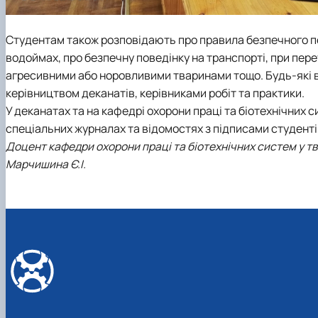
Студентам також розповідають про правила безпечного пов
водоймах, про безпечну поведінку на транспорті, при перет
агресивними або норовливими тваринами тощо. Будь-які в
керівництвом деканатів, керівниками робіт та практики.
У деканатах та на кафедрі охорони праці та біотехнічних 
спеціальних журналах та відомостях з підписами студенті
Доцент кафедри охорони праці та біотехнічних систем у т
Марчишина Є.І.