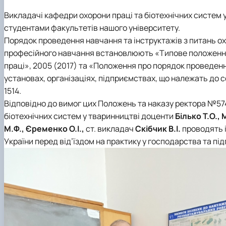
Міжнародна діяльність
Практичне навчання
Матеріально-технічна база факультету
Скринька довіри
Викладачі кафедри охорони праці та біотехнічних систем 
студентами факультетів нашого університету.
Порядок проведення навчання та інструктажів з питань охо
професійного навчання встановлюють «Типове положення 
праці», 2005 (2017) та «Положення про порядок проведення
установах, організаціях, підприємствах, що належать до сф
1514.
Відповідно до вимог цих Положень та наказу ректора №574
біотехнічних систем у тваринництві доценти
Білько Т.О.,
М.Ф., Єременко О.І.,
ст. викладач
Скібчик В.І.
проводять і
України перед від’їздом на практику у господарства та пі