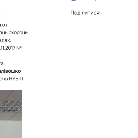
д
Поділитися:
о і
ань охорони
адах,
.11.2017 №
та
Калівошко
етів НУБіП