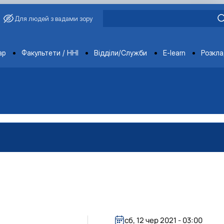
Для людей з вадами зору
ments
ар
Факультети / ННІ
Відділи/Служби
E-learn
Розкл
сб, 12 чер 2021 - 03:00