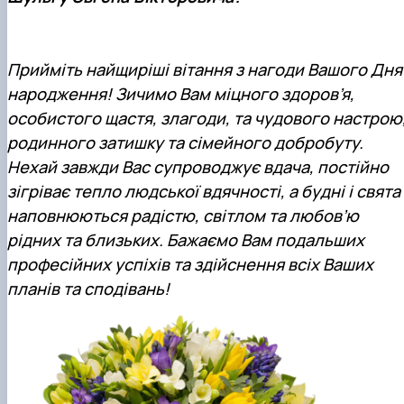
Кафедра міжнародного права та
План роботи
порівняльного правознавства
Протоколи засідань
Звіти про роботу
Прийміть найщиріші вітання з нагоди Вашого Дня
Договори про співробітництво
народження! Зичимо Вам міцного здоров’я,
особистого щастя, злагоди, та чудового настрою
родинного затишку та сімейного добробуту.
Нехай завжди Вас супроводжує вдача, постійно
зігріває тепло людської вдячності, а будні і свята
наповнюються радістю, світлом та любов’ю
рідних та близьких. Бажаємо Вам подальших
професійних успіхів та здійснення всіх Ваших
планів та сподівань!