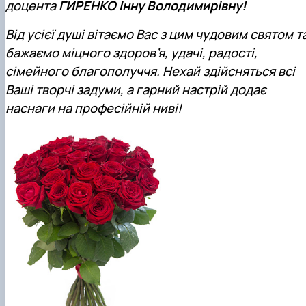
доцента
ГИРЕНКО Інну Володимирівну!
Кафедра міжнародного права та
План роботи
порівняльного правознавства
Протоколи засідань
Від усієї душі вітаємо Вас з цим чудовим святом т
Звіти про роботу
бажаємо міцного здоров’я, удачі, радості,
Договори про співробітництво
сімейного благополуччя. Нехай здійсняться всі
Ваші творчі задуми, а гарний настрій додає
наснаги на професійній ниві!