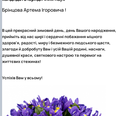
Кафедра міжнародного права та
План роботи
порівняльного правознавства
Протоколи засідань
Брінцова Артема Ігоровича !
Звіти про роботу
Договори про співробітництво
В цей прекрасний зимовий день, день Вашого народження
прийміть від нас щирі і сердечні побажання міцного
здоров'я, радості, миру і безмежного людського щастя,
злагоди й добробуту Вам і усій Вашій родині, наснаги,
душевної краси, святкового настрою та перемог на
життєвих стежинах!
Успіхів Вам у всьому!