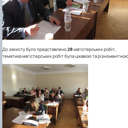
До захисту було представлено
28
магістерських робіт,
тематика магістерських робіт була цікавою та різноманітною