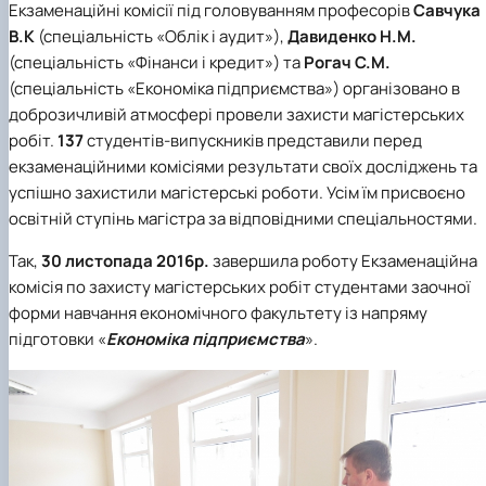
Екзаменаційні комісії під головуванням професорів
Савчука
Проєкт «Розвиток лідерських навичок жінок
та мереж для забезпечення рівності у …
В.К
(спеціальність «Облік і аудит»),
Давиденко Н.М.
(спеціальність «Фінанси і кредит») та
Рогач С.М.
(спеціальність «Економіка підприємства») організовано в
доброзичливій атмосфері провели захисти магістерських
робіт.
137
студентів-випускників представили перед
екзаменаційними комісіями результати своїх досліджень та
успішно захистили магістерські роботи. Усім їм присвоєно
освітній ступінь магістра за відповідними спеціальностями.
Так,
30 листопада 2016р.
завершила роботу Екзаменаційна
комісія по захисту магістерських робіт студентами заочної
форми навчання економічного факультету із напряму
підготовки «
Економіка підприємства
».