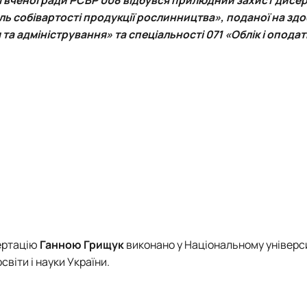
тету
ПАЗ"
оль собівартості продукції рослинництва», поданої на зд
тку бізнес-систем, кластерів …
 та адміністрування» та спеціальності 071 «Облік і опода
ена 75-річчю економічного фак…
ртацію
Ганною Грищук
виконано у Національному універс
віти і науки України.