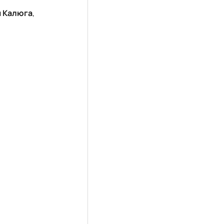
я Калюга
,