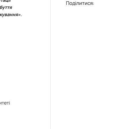
Поділитися:
обуття
ткування».
итеті