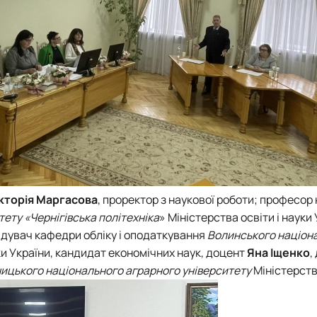
ікторія Маргасова
, проректор з наукової роботи; професор
ету «Чернігівська політехніка
» Міністерства освіти і науки 
відувач кафедри обліку і оподаткування
Волинського націон
ки України, кандидат економічних наук, доцент
Яна Іщенко
,
ницького національного аграрного університету
Міністерства