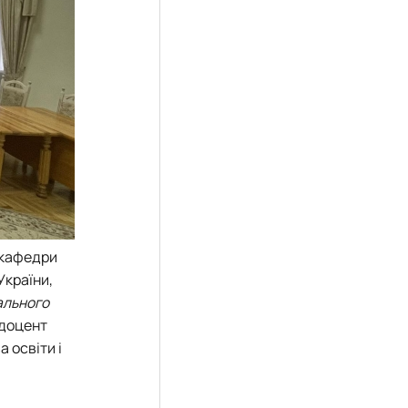
 кафедри
України,
ального
 доцент
 освіти і