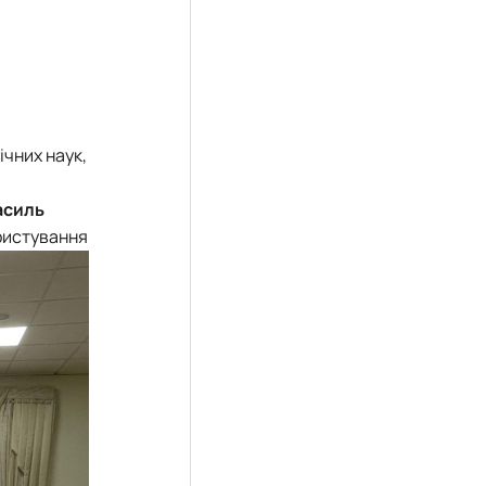
ічних наук,
асиль
ористування