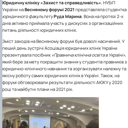
Юридичну клініку «Захист та справедливість»
, НУБіП
України на
Весняному форумі 2021
представляла студентка
юридичного факультету
Руда Марина
. Вона на протязі 2-х
днів активно приймала участь у дискусіях з організаційних
питань діяльності юридичних клінік.
Зміст заходів на Весняному форумі був доволі насичений. У
пеший день зустрічі Асоціація юридичних клінік України
презентувала посібник
«Правнича клінічна освіта в Україні»
,
який бере за мету покращити знання у студентів правників з
юридично-клінічного навчання та зорганізувати належну та
якісну роботу самих юридичних клінік в Україні. Також, на
форумі обговорювали результати діяльності АЮКУ у 2020
році та майбутні плани на 2021 рік.