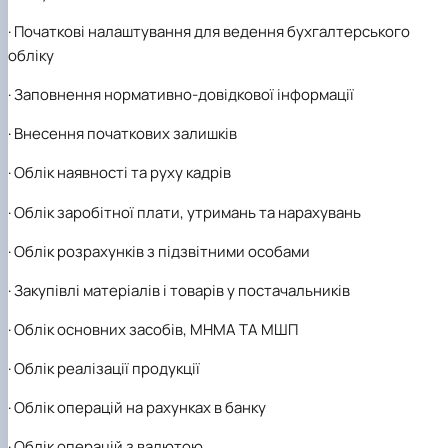
·
Початкові налаштування для ведення бухгалтерського
обліку
·
Заповнення нормативно-довідкової інформації
·
Внесення початкових залишків
·
Облік наявності та руху кадрів
·
Облік заробітної плати, утримань та нарахувань
·
Облік розрахунків з підзвітними особами
·
Закупівлі матеріалів і товарів у постачальників
·
Облік основних засобів, МНМА ТА МШП
·
Облік реалізації продукції
·
Облік операцій на рахунках в банку
·
Облік операцій з валютою