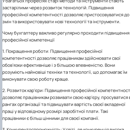
У багатьох професіях старі методи та інструменти стають
застарілими через розвиток технологій. Підвищення
професійної компетентності дозволяє пристосовуватися до
змін та використовувати нові технології та інструменти.
Чому бухгалтеру важливо регулярно проходити підвищення
професійної компетенції
1.
Покращення роботи: Підвищення професійної
компетентності дозволяє працівникам здійснювати свої
обов'язки ефективніше і з більшою впевненістю. Вони
розуміють найновіші техніки та технології, що допомагає їм
виконувати свою роботу краще.
2.
Розвиток кар'єри: Підвищення професійної компетентност
дозволяє працівникам розвивати свою кар'єру, просуватися 
рангах організації та підвищувати вартість своєї вкладеної
праці у відповідному розмірі заробітної плати. Такі
працівники є більш цінними для своєї компанії.
3.
Конкурентоспроможність: У світі, де конкуренція висока,