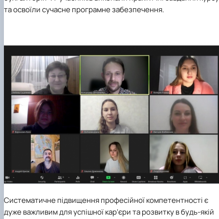
Проєкт «Розвиток лідерських навичок жінок
та освоїли сучасне програмне забезпечення.
та мереж для забезпечення рівності у …
Систематичне підвищення професійної компетентності є
дуже важливим для успішної кар'єри та розвитку в будь-якій