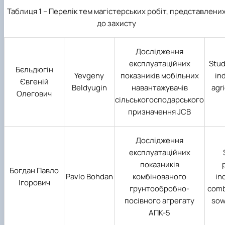
Таблиця 1 – Перелік тем магістерських робіт, представлени
до захисту
Дослідження
експлуатаційних
Stud
Бєльдюгін
Yevgeny
показників мобільних
in
Євгеній
Beldyugin
навантажувачів
agr
Олегович
сільськогосподарського
призначення JCB
Дослідження
експлуатаційних
показників
Богдан Павло
Pavlo Bohdan
комбінованого
in
Ігорович
грунтообробно-
comb
посівного агрегату
sow
АПК-5