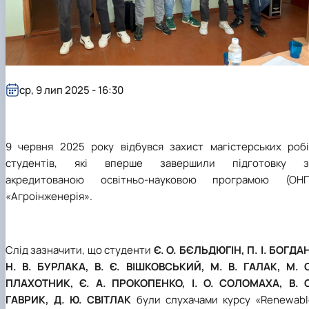
ср, 9 лип 2025 - 16:30
9 червня 2025 року відбувся захист магістерських робі
студентів, які вперше завершили підготовку з
акредитованою освітньо-науковою програмою (ОНП
«Агроінженерія».
Слід зазначити, що студенти
Є. О. БЄЛЬДЮГІН, П. І. БОГДА
Н. В. БУРЛАКА, В. Є. ВІШКОВСЬКИЙ, М. В. ГАЛАК, М. О
ПЛАХОТНИК, Є. А. ПРОКОПЕНКО, І. О. СОЛОМАХА, В. С
ГАВРИК, Д. Ю. СВІТЛАК
були слухачами курсу «Renewabl