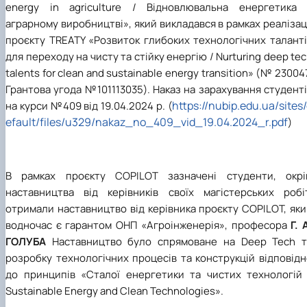
energy in agriculture / Відновлювальна енергетика 
аграрному виробництві», який викладався в рамках реалізац
проєкту TREATY «Розвиток глибоких технологічних таланті
для переходу на чисту та стійку енергію / Nurturing deep te
talents for clean and sustainable energy transition» (№ 23004
Грантова угода №101113035). Наказ на зарахування студент
https://nubip.edu.ua/sites
на курси №409 від 19.04.2024 р. (
efault/files/u329/nakaz_no_409_vid_19.04.2024_r.pdf
)
В рамках проєкту COPILOT зазначені студенти, окрі
наставництва від керівників своїх магістерських робіт
отримали наставництво від керівника проєкту COPILOT, як
водночас є гарантом ОНП «Агроінженерія», професора
Г. 
ГОЛУБА
Наставництво було спрямоване на
Deep Tech
розробку технологічних процесів та конструкцій відповід
до принципів «Сталої енергетики та чистих технологій 
Sustainable Energy and Clean Technologies
».