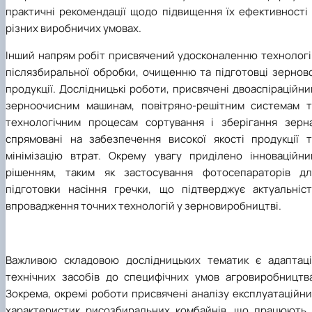
практичні рекомендації щодо підвищення їх ефективності 
різних виробничих умовах.
Інший напрям робіт присвячений удосконаленню технологі
післязбиральної обробки, очищенню та підготовці зерново
продукції. Дослідницькі роботи, присвячені двоаспіраційн
зерноочисним машинам, повітряно-решітним системам т
технологічним процесам сортування і зберігання зерна
спрямовані на забезпечення високої якості продукції т
мінімізацію втрат. Окрему увагу приділено інноваційни
рішенням, таким як застосування фотосепараторів дл
підготовки насіння гречки, що підтверджує актуальніст
впровадження точних технологій у зерновиробництві.
Важливою складовою дослідницьких тематик є адаптаці
технічних засобів до специфічних умов агровиробництва
Зокрема, окремі роботи присвячені аналізу експлуатаційн
характеристик рисозбиральних комбайнів, що працюють 