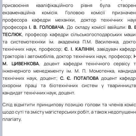
присвоєння кваліфікаційного рівня була створен
екзаменаційна комісія. Головою комісії призначен
професора кафедри механіки, доктор технічних наук
професора
І. В. ГОЛОВАЧА
. До складу комісії ввійшли:
В. 
ТЕСЛЮК
, професор кафедри сільськогосподарських маши
та системотехніки ім. академіка П.М. Василенка, докто
технічних наук, професор;
Є. І. КАЛІНІН
, завідувач кафед
тракторів і автомобілів, доктор технічних наук, професор;
Н
М. ЦИВЕНКОВА
, доцент кафедри технічного сервісу т
інженерного менеджменту ім. М. П. Момотенка, кандида
технічних наук, доцент;
С. Є. ПОТАПОВА
доцент кафедр
охорони праці та біотехнічних систем у тваринництві
кандидат технічних наук, доцент.
Слід відмітити принципову позицію голови та членів коміс
щодо суті та змісту магістерських робіт, а також недопущен
плагіату.