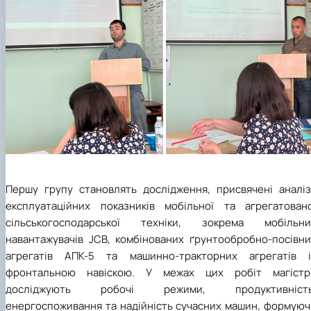
Першу групу становлять дослідження, присвячені аналіз
експлуатаційних показників мобільної та агрегатовано
сільськогосподарської техніки, зокрема мобільни
навантажувачів JCB, комбінованих ґрунтообробно-посівни
агрегатів АПК-5 та машинно-тракторних агрегатів і
фронтальною навіскою. У межах цих робіт магістр
досліджують робочі режими, продуктивність
енергоспоживання та надійність сучасних машин, формуюч