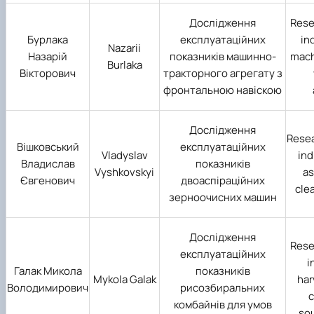
Дослідження
Rese
Бурлака
експлуатаційних
in
Nazarii
Назарій
показників машинно-
mach
Burlaka
Вікторович
тракторного агрегату з
фронтальною навіскою
Дослідження
Rese
Вішковський
експлуатаційних
Vladyslav
ind
Владислав
показників
Vyshkovskyi
as
Євгенович
двоаспіраційних
cle
зерноочисних машин
Дослідження
Rese
експлуатаційних
i
Галак Микола
показників
Mykola Galak
har
Володимирович
рисозбиральних
c
комбайнів для умов
so