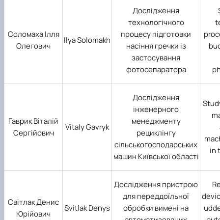
Дослідження
технологічного
t
Соломаха Ілля
процесу підготовки
proc
Ilya Solomakh
Олегович
насіння гречки із
bu
застосування
фотосепаратора
ph
Дослідження
Stud
інженерного
ma
Гаврик Віталій
менеджменту
Vitaly Gavryk
Сергійович
рециклінгу
mach
сільськогосподарських
in 
машин Київської області
Дослідження пристрою
Re
для переддоїльної
devic
Світлак Денис
Svitlak Denys
обробки вимені на
udde
Юрійович
автоматизованих
aut