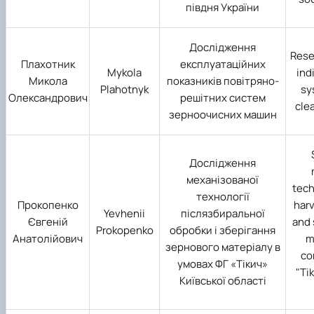
півдня України
Дослідження
Rese
Плахотник
експлуатаційних
Mykola
ind
Микола
показників повітряно-
Plahotnyk
sy
Олександрович
решітних систем
cle
зерноочисних машин
Дослідження
механізованої
tech
технології
Прокопенко
har
Yevhenii
післязбиральної
Євгеній
and 
Prokopenko
обробки і зберігання
Анатолійович
m
зернового матеріалу в
co
умовах ФГ «Тікич»
"Tik
Київської області