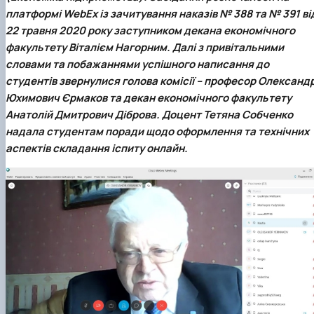
Проєкт «Розвиток лідерських навичок жінок
платформі WebEx із зачитування наказів № 388 та № 391 ві
та мереж для забезпечення рівності у …
22 травня 2020 року заступником декана економічного
факультету
Віталієм Нагорним
. Далі з привітальними
словами та побажаннями успішного написання до
студентів звернулися голова комісії – професор
Олександ
Юхимович Єрмаков
та декан економічного факультету
Анатолій Дмитрович Діброва
. Доцент
Тетяна Собченко
надала студентам поради щодо оформлення та технічних
аспектів складання іспиту онлайн.