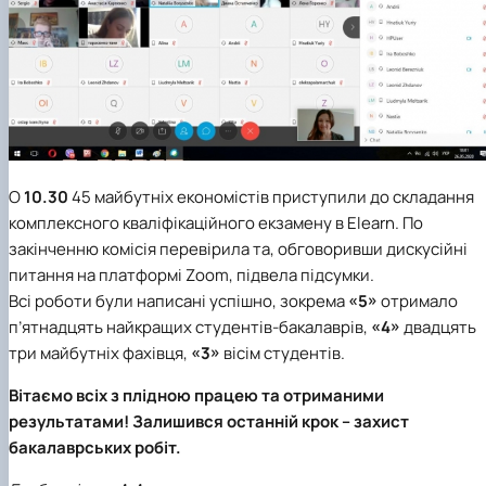
О
10.30
45 майбутніх економістів приступили до складання
комплексного кваліфікаційного екзамену в Elearn. По
закінченню комісія перевірила та, обговоривши дискусійні
питання на платформі Zoom, підвела підсумки.
Всі роботи були написані успішно, зокрема
«5»
отримало
п’ятнадцять найкращих студентів-бакалаврів,
«4»
двадцять
три майбутніх фахівця,
«3»
вісім студентів.
Вітаємо всіх з плідною працею та отриманими
результатами! Залишився останній крок – захист
бакалаврських робіт.