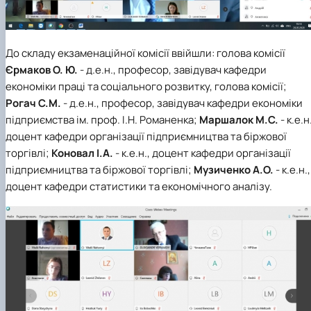
До складу екзаменаційної комісії ввійшли:
голова комісії
Єрмаков О. Ю.
- д.е.н., професор, завідувач кафедри
економіки праці та соціального розвитку, голова комісії;
Рогач С.М.
- д.е.н., професор, завідувач кафедри економіки
підприємства ім. проф. І.Н. Романенка;
Маршалок М.С.
- к.е.н
доцент кафедри організації підприємництва та біржової
торгівлі;
Коновал І.А.
- к.е.н., доцент кафедри організації
підприємництва та біржової торгівлі;
Музиченко А.О.
- к.е.н.,
доцент кафедри статистики та економічного аналізу.