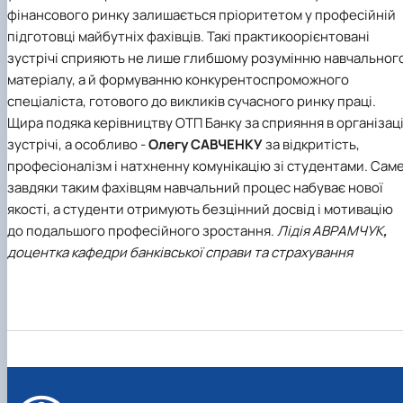
фінансового ринку залишається пріоритетом у професійній
підготовці майбутніх фахівців. Такі практикоорієнтовані
зустрічі сприяють не лише глибшому розумінню навчальног
матеріалу, а й формуванню конкурентоспроможного
спеціаліста, готового до викликів сучасного ринку праці.
Щира подяка керівництву
ОТП Банку
за сприяння в організаці
зустрічі, а особливо -
Олегу САВЧЕНКУ
за відкритість,
професіоналізм і натхненну комунікацію зі студентами. Сам
завдяки таким фахівцям навчальний процес набуває нової
якості, а студенти отримують безцінний досвід і мотивацію
до подальшого професійного зростання.
Лідія АВРАМЧУК
,
доцентка кафедри банківської справи та страхування