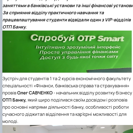
Проєкт «Розвиток лідерських навичок жінок
заняттями в банківські установи та інші фінансові установи
та мереж для забезпечення рівності у …
За сприяння відділу практичного навчання та
працевлаштування студенти відвідали один з VIP-відділів
ОТП Банку.
Зустріч для студентів 1 та 2 курсів
економічного факультету
спеціальності «Фінанси, банківська справа та страхування»
провів
Олег
САВЧЕНКО
- начальник відділу розвитку бізнесу
ОТП Банку,
який
щиро поділився своїм досвідом і розповів
про основні напрями діяльності банку, особливості роботи
сучасного діджитал відділення та кар’єрні можливості для
молоді.