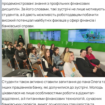
продемонстровані знання з профільних фінансових
дисциплін. За його словами, такі зустрічі не лише мотивують
студентів, а й дають можливість роботодавцям побачити
високий потенціал майбутніх фахівців у сфері фінансів і
банківської справи.
Студенти також активно ставили запитання до пана Олега т
інших працівників банку, які долучилися до зустрічі. Молодь
цікавилася не лише особливостями роботи в діджитал-
відділенні, а й питаннями фінансових технологій, сучасних
банківських сервісів, вимог до молодих спеціалістів та