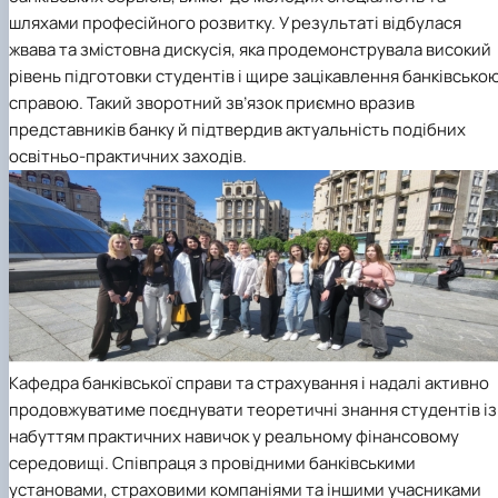
шляхами професійного розвитку. У результаті відбулася
жвава та змістовна дискусія, яка продемонструвала високий
рівень підготовки студентів і щире зацікавлення банківсько
справою. Такий зворотний зв’язок приємно вразив
представників банку й підтвердив актуальність подібних
освітньо-практичних заходів.
Кафедра банківської справи та страхування
і надалі активно
продовжуватиме поєднувати теоретичні знання студентів із
набуттям практичних навичок у реальному фінансовому
середовищі. Співпраця з провідними банківськими
установами, страховими компаніями та іншими учасниками