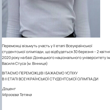
Переможці візьмуть участь у ІІ етапі Всеукраїнської
студентської олімпіади, що відбудеться 30 березня – 2 квітн
2020 року на базі Донецького національного університету ім
Василя Стуса (м. Вінниця)
ВІТАЄМО ПЕРЕМОЖЦІВ І БАЖАЄМО УСПІХУ
В ІІ ЕТАПІ ВСЕУКРАЇНСЬКОЇ СТУДЕНТСЬКОЇ ОЛІМПІАДИ
Доцент
Мірзоєва Тетяна