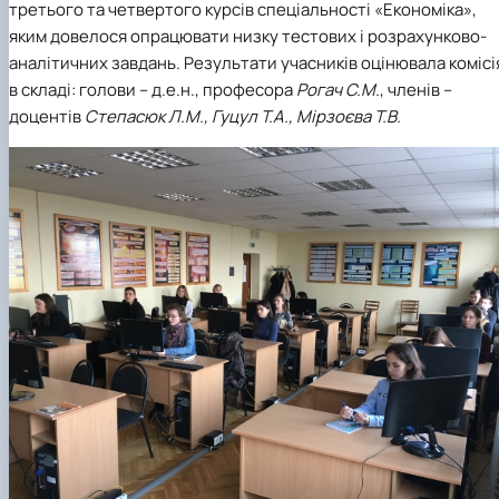
третього та четвертого курсів спеціальності «Економіка»,
Проєкт «Розвиток лідерських навичок жінок
яким довелося опрацювати низку тестових і розрахунково-
та мереж для забезпечення рівності у …
аналітичних завдань. Результати учасників оцінювала комісі
в складі: голови – д.е.н., професора
Рогач С.М.
, членів –
доцентів
Степасюк Л.М., Гуцул Т.А., Мірзоєва Т.В.