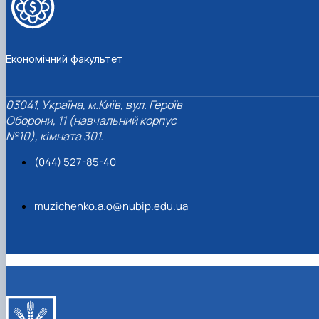
Проєкт «Розвиток лідерських навичок жінок
та мереж для забезпечення рівності у …
Економічний факультет
03041, Україна, м.Київ, вул. Героїв
Оборони, 11 (навчальний корпус
№10), кімната 301.
(044) 527-85-40
muzichenko.a.o@nubip.edu.ua