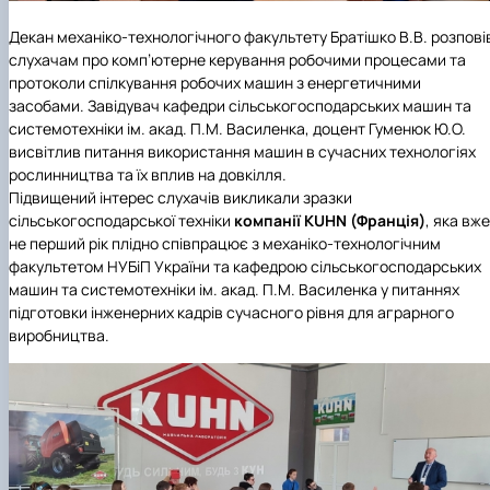
Декан механіко-технологічного факультету Братішко В.В. розпові
слухачам про комп’ютерне керування робочими процесами та
протоколи спілкування робочих машин з енергетичними
засобами. Завідувач кафедри сільськогосподарських машин та
системотехніки ім. акад. П.М. Василенка, доцент Гуменюк Ю.О.
висвітлив питання використання машин в сучасних технологіях
рослинництва та їх вплив на довкілля.
Підвищений інтерес слухачів викликали зразки
сільськогосподарської техніки
компанії
KUHN
(Франція)
, яка вже
не перший рік плідно співпрацює з механіко-технологічним
факультетом НУБіП України та кафедрою сільськогосподарських
машин та системотехніки ім. акад. П.М. Василенка у питаннях
підготовки інженерних кадрів сучасного рівня для аграрного
виробництва.