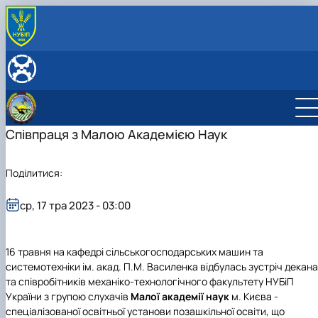
ПРО КАФЕДРУ
Історія кафедри
ОСВІТНІЙ ПРОЦЕС
Державні нагороди та відзнаки
Робочі програми
НАУКОВА ДІЯЛЬНІСТЬ
Дипломне проектування
Наукова робота на кафедрі
СКЛАД КАФЕДРИ
Студентські наукові гуртки
Гуменюк Юрій Олегович
Співпраця з Малою Академією Наук
Войтюк Дмитро Григорович
Теслюк Віктор Васильович
Поділитися:
Мартишко Віктор Миколайович
Онищенко Володимир Борисович
ср, 17 тра 2023 - 03:00
Курка Віталій Петрович
Росамаха Юрій Олександрович
Деркач Олексій Павлович
Сівак Ігор Миколайович
16 травня на кафедрі сільськогосподарських машин та
Лавріненко Олександр Тимофійович
системотехніки ім. акад. П.М. Василенка відбулась зустріч декана
Онищенко Борис Володимирович
та співробітників механіко-технологічного факультету НУБіП
Волянський Михайло Станіславович
України з групою слухачів
Малої академії наук
м. Києва -
Вечера Олег Миколайович
спеціалізованої освітньої установи позашкільної освіти, що