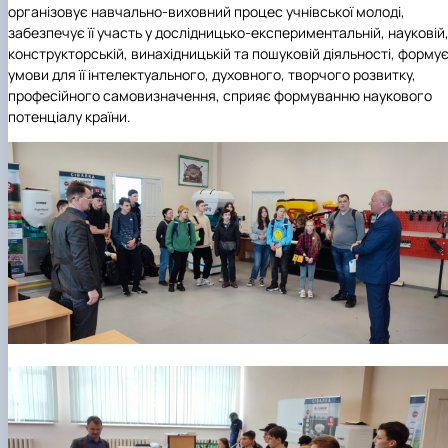
Карлаш Олександр Петрович
організовує навчально-виховний процес учнівської молоді,
Гаркуша Наталія Миколаївна
забезпечує її участь у дослідницько-експериментальній, науковій
Кіру Валентина Василівна
конструкторській, винахідницькій та пошуковій діяльності, форму
Ямков Олександр Володимирович
умови для її інтелектуального, духовного, творчого розвитку,
Білоконь Ольга Борисівна
професійного самовизначення, сприяє формуванню наукового
Тихий Олександр Іванович
потенціалу країни.