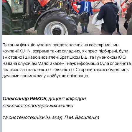
Питання функціонування представлених на кафедрі машин
компанії
KUHN
, зокрема таких складних, як прес-підбирачі, були
змістовно і цікаво висвітлені Братішком В.В. та Гуменюком Ю.О.
Надана слухачам Малої академії наук інформація була сприйнята 
великою зацікавленістю і вдячністю. Сторони також обмінялись
думками про можливу майбутню співпрацю.
Олександр ЯМКОВ
, доцент кафедри
сільськогосподарських машин
та системотехніки ім. акад. П.М. Василенка