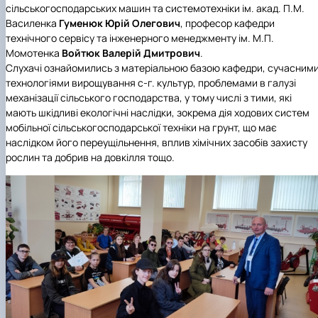
сільськогосподарських машин та системотехніки ім. акад. П.М.
Василенка
Гуменюк Юрій Олегович
, професор кафедри
технічного сервісу та інженерного менеджменту ім. М.П.
Момотенка
Войтюк Валерій Дмитрович
.
Слухачі ознайомились з матеріальною базою кафедри, сучасним
технологіями вирощування с-г. культур, проблемами в галузі
механізації сільського господарства, у тому числі з тими, які
мають шкідливі екологічні наслідки, зокрема дія ходових систем
мобільної сільськогосподарської техніки на грунт, що має
наслідком його переущільнення, вплив хімічних засобів захисту
рослин та добрив на довкілля тощо.