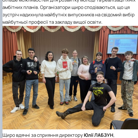
амбітних планів. Організатори щиро сподіваються, що ця
зустріч надихнула майбутніх випускників на свідомий вибір
майбутньої професії та закладу вищої освіти.
Щиро вдячні за сприяння
директору
Юлії
ЛАБЗУН
,