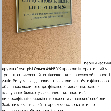
В першій частині
дружньої зустрічі
Ольга ФАЙЧУК
провела інтерактивний мін
тренінг, спрямований на підвищення фінансової обізнаності
учнів. Випускники дізналися про важливість бути фінансово
обізнаною людиною, про фінансове мислення, основи
планування бюджету, заощадження, інвестиції,
диверсифікацію ризиків та як досягти фінансової свободи.
Захід викликав жвавий інтерес у молоді, яка активно
долучалася до обговорень і вправ.