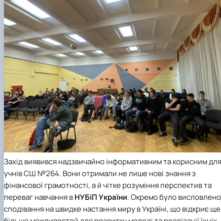
Захід виявився надзвичайно інформативним та корисним дл
учнів СШ №264. Вони отримали не лише нові знання з
фінансової грамотності, а й чітке розуміння перспектив та
переваг навчання в
НУБіП України
. Окремо було висловлено
сподівання на швидке настання миру в Україні, що відкриє ще
більше можливостей для розвитку молоді та реалізації їхніх