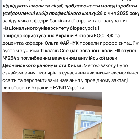
Проєкт «Розвиток лідерських навичок жінок
відвідують школи та ліцеї, щоб допомогти молоді зробити
та мереж для забезпечення рівності у …
усвідомлений вибір професійного шляху.
28 січня 2025 рок
завідувачка
кафедри банківської справи та страхування
Національного університету біоресурсів і
природокористування України
Вікторія КОСТЮК
та
доцентка кафедри
Ольга ФАЙЧУК
провели профорієнтаційн
зустріч з учнями 11 класів
Спеціалізованої школи І-ІІІ ступені
№264 з поглибленим вивченням англійської мови
Деснянського району міста Києва
. Метою заходу було
ознайомлення школярів із сучасними викликами економічної
освіти та перспективами навчання у провідному закладі
вищої освіти України – НУБіП України.