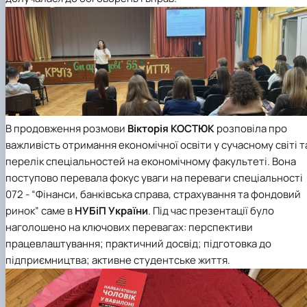
В продовження розмови
Вікторія КОСТЮК
розповіла про
важливість отримання економічної освіти у сучасному світі т
перелік спеціальностей на економічному факультеті. Вона
поступово перевала фокус уваги на переваги спеціальності
072 - “Фінанси, банківська справа, страхування та фондовий
ринок”
саме в
НУБіП України
. Під час презентації було
наголошено на ключових перевагах: п
ерспективи
працевлаштування; п
рактичний досвід; п
ідготовка до
підприємництва; а
ктивне студентське життя.