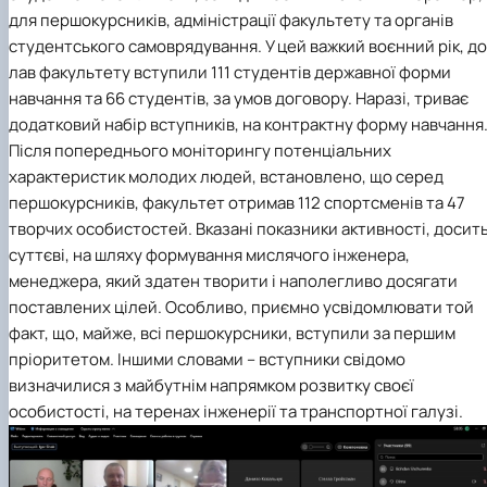
для першокурсників, адміністрації факультету та органів
студентського самоврядування. У цей важкий воєнний рік, до
лав факультету вступили 111 студентів державної форми
навчання та 66 студентів, за умов договору. Наразі, триває
додатковий набір вступників, на контрактну форму навчання
Після попереднього моніторингу потенціальних
характеристик молодих людей, встановлено, що серед
першокурсників, факультет отримав 112 спортсменів та 47
творчих особистостей. Вказані показники активності, досит
суттєві, на шляху формування мислячого інженера,
менеджера, який здатен творити і наполегливо досягати
поставлених цілей. Особливо, приємно усвідомлювати той
факт, що, майже, всі першокурсники, вступили за першим
пріоритетом. Іншими словами – вступники свідомо
визначилися з майбутнім напрямком розвитку своєї
особистості, на теренах інженерії та транспортної галузі.