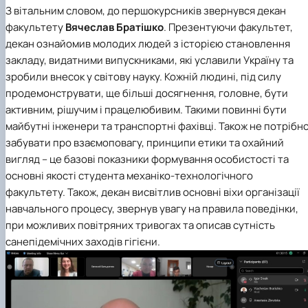
З вітальним словом, до першокурсників звернувся декан
факультету
Вячеслав Братішко
. Презентуючи факультет,
декан ознайомив молодих людей з історією становлення
закладу, видатними випускниками, які уславили Україну та
зробили внесок у світову науку. Кожній людині, під силу
продемонструвати, ще більші досягнення, головне, бути
активним, рішучим і працелюбивим. Такими повинні бути
майбутні інженери та транспортні фахівці. Також не потрібн
забувати про взаємоповагу, принципи етики та охайний
вигляд – це базові показники формування особистості та
основні якості студента механіко-технологічного
факультету. Також, декан висвітлив основні віхи організації
навчального процесу, звернув увагу на правила поведінки,
при можливих повітряних тривогах та описав сутність
санепідемічних заходів гігієни.