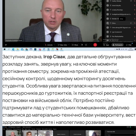
Заступник декана,
Ігор Сівак
, дав детальне обґрунтування
розкладу занять, звернув увагу, на ключові моменти
протікання семестру, зокрема на проміжній атестації,
сесійному контролі, щоденному моніторингу досягнень
студентів. Особлива увага зверталася на питання поселенн
першокурсників до гуртожитків, їх паспортної реєстрації та
постановки на військовий облік. Потрібно постійно
підтримувати лад у студентських помешканнях, дбайливо
ставитися до матеріально-технічної бази університету, вес
здоровий спосіб життя і наполегливо розвиватися.