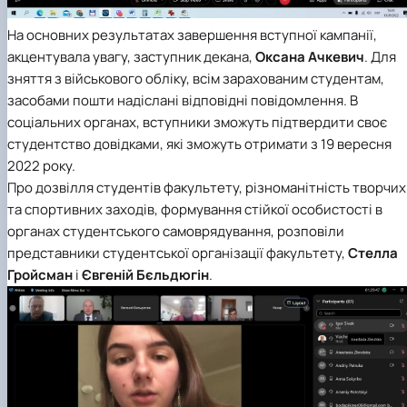
На основних результатах завершення вступної кампанії,
акцентувала увагу, заступник декана,
Оксана Ачкевич
. Для
зняття з військового обліку, всім зарахованим студентам,
засобами пошти надіслані відповідні повідомлення. В
соціальних органах, вступники зможуть підтвердити своє
студентство довідками, які зможуть отримати з 19 вересня
2022 року.
Про дозвілля студентів факультету, різноманітність творчих
та спортивних заходів, формування стійкої особистості в
органах студентського самоврядування, розповіли
представники студентської організації факультету,
Стелла
Гройсман
і
Євгеній Бєльдюгін
.