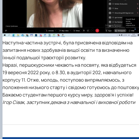
Наступна частина зустрічі, була присвячена відповідям на
запитання нових здобувачів вищої освіти та визначенню
їхньої подальшої траєкторії розвитку.
Наразі, першокурсники чекають на посвяту, яка відбудеться
19 вересня 2022 року, о 8.30, в аудиторії 202, навчального
корпусу 11. Отже, молодь, поступово випрямляємось, з
положення низького старту і свідомо готуємось до поштовху
Бажаємо студентам першого курсу миру, здоров’я і успіхів!
Ігор Сівак, заступник декана з навчальної і виховної роботи