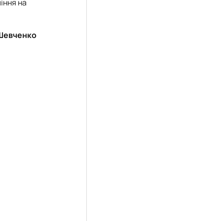
іння на
Шевченко