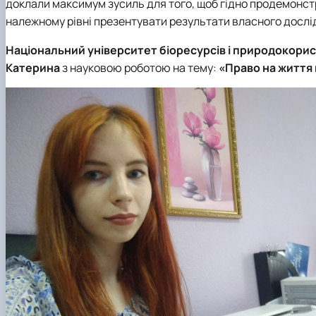
доклали максимум зусиль для того, щоб гідно продемонстру
належному рівні презентувати результати власного дослі
Національний університет біоресурсів і природокори
Катерина
з науковою роботою на тему:
«Право на життя