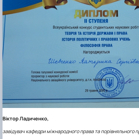
Віктор Ладиченко,
завідувач кафедри міжнародного права та
порівняльного 