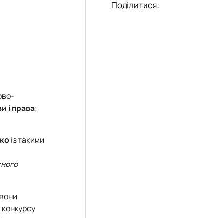
Поділитися:
ово-
и і права;
нко
із такими
сного
 вони
 конкурсу