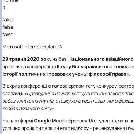
Рада роботодавців
0
Студентська організація факультету
false
false
false
MicrosoftInternetExplorer4
29 травня 2020 рок
у на базі
Національного авіаційного
практична конференція
ІІ туру Всеукраїнського конкурсу
історії політичних і правових учень; філософії права».
Відкри
в
конференцію голова оргкомітету конкурсу, ректор
словами:
«Проведення наукових студентських заходів таког
забезпечить якісну підготовку конкурентоздатного фахівця
глобалізованого світу»
.
На платформі
Google
Meet
зібралося
15
студентів, яких 
успішно пройшли перший етап відбору – рецензування і бу