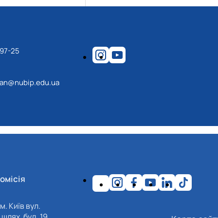
-97-25
an@nubip.edu.ua
омісія
м. Київ вул.
шлях, буд. 19,