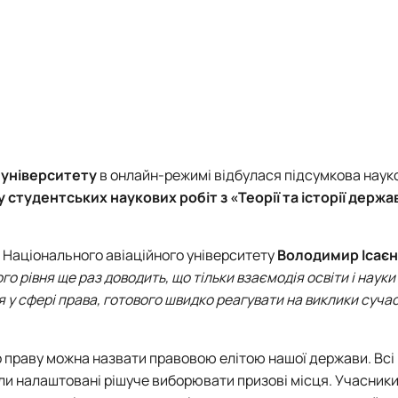
Договори про співробітництво
 університету
в онлайн-режимі відбулася підсумкова наук
 студентських наукових робіт з «Теорії та історії держав
 Н
аціонального авіаційного університету
Володимир Ісає
о рівня ще раз доводить, що тільки взаємодія освіти і науки
 у сфері права, готового швидко реагувати на виклики суча
по праву можна назвати правовою елітою нашої держави. Всі
ли налаштовані рішуче виборювати призові місця. Учасники