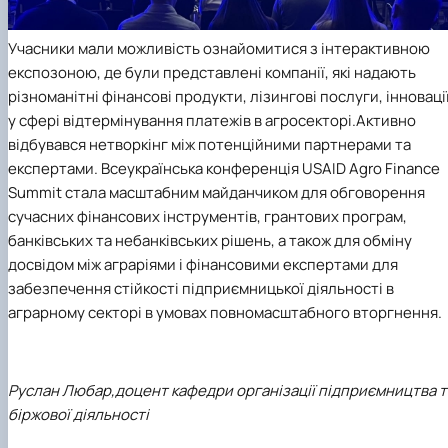
Учасники мали можливість ознайомитися з інтерактивною
експозоною, де були представлені компанії, які надають
різноманітні фінансові продукти, лізингові послуги, інноваці
у сфері відтермінування платежів в агросекторі.
Активно
відбувався нетворкінг між потенційними партнерами та
експертами.
Всеукраїнська конференція
USAID Agro Finance
Summit
стала масштабним майданчиком для обговорення
сучасних фінансових інструментів, грантових програм,
банківських та небанківських рішень, а також для обміну
досвідом між аграріями і фінансовими експертами для
забезпечення стійкості підприємницької діяльності в
аграрному секторі в умовах повномасштабного вторгнення.
Руслан Любар,
доцент кафедри організації підприємництва
т
біржової діяльності