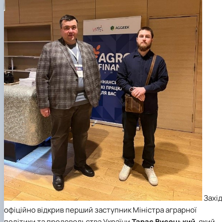
Захі
офіційно відкрив перший заступник
Міністра аграрної
політики та продовольства України
Тарас Висоцький
, який