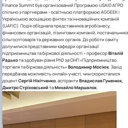
Проєкт «Розвиток лідерських навичок жінок
Finance Summit
був організований Програмою USAID АГРО
та мереж для забезпечення рівності у …
спільно з партнерами - освітньою платформою
AGGEEK
і
Українською асоціацією фінтех та інноваційних компаній
(UAFIC)
. Подія об’єднала представників агробізнесу,
фінансових організацій, лізингових компаній, постачальникі
сільгосптоварів та державних органів.
До роботи саміту
долучилися представники
кафедри організації
підприємництва та біржової діяльності
– професор
Віталій
Радько
та здобувач рівня
PhD за ОНП «Підприємництво,
торгівля та біржова діяльність»
Володимир Мосіюк
. Захід
передбачав можливість онлайн участі, чим скористалися
доцент
Сергій Нікітченко
, аспіранти
Владислав Гуменюк,
Дмитро Стріховський
та
Михайло Маршалок
.