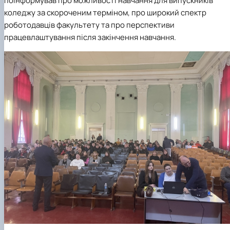
поінформував про можливості навчання для випускників
коледжу за скороченим терміном, про широкий спектр
роботодавців факультету та про перспективи
працевлаштування після закінчення навчання.