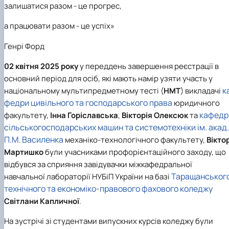
Звіт про роботу гуртка
Звіт про роботу гуртка
залишатися разом - це прогрес,
а працювати разом - це успіх»
Генрі Форд
02 квітня 2025 року
у переддень завершення реєстрації в
основний період для осіб, які мають намір узяти участь у
к
національному мультипредметному тесті (
НМТ
) викладачі
федри цивільного та господарського права
юридичного
кафедр
факультету,
Інна Горіславська
,
Вікторія Олексюк
та
сільськогосподарських машин та системотехніки ім. акад.
П.М. Василенка
механіко-технологічного факультету,
Вікто
Мартишко
були учасниками профорієнтаційного заходу, що
відбувся за сприяння завідувачки міжкафедральної
Таращанськог
навчальної лабораторії НУБіП України на базі
технічного та економіко-правового фахового коледжу
Світлани Капличної
.
На зустрічі зі студентами випускних курсів коледжу були