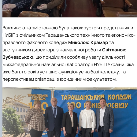
Важливою та змістовною була також зустріч представників
НУБіП з очільником Таращанського технічного та економіко-
правового фахового коледжу
Миколою Крамар
та
заступником директора з навчальної роботи
Світланою
Зубчевською
, що приділили особливу увагу діяльності
міжкафедральної навчальної лабораторії НУБіП України, яка
вже багато років успішно функціонує на базі коледжу, та
перспективам співпраці з юридичним факультетом.