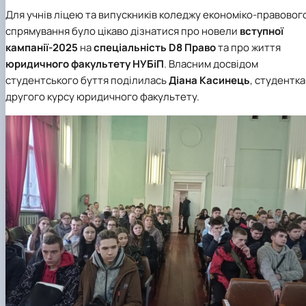
Для учнів ліцею та випускників коледжу економіко-правовог
спрямування було цікаво дізнатися про новели
вступної
кампанії-2025
на
спеціальність
D
8 Право
та про життя
юридичного факультету НУБіП
. Власним досвідом
студентського буття поділилась
Діана Касинець
, студентка
другого курсу юридичного факультету.