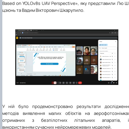
Based on YOLOv8s UAV Perspective», яку представили Лю Ш
цзюнь та Вадим Вікторович Шкарупило.
У ній було продемонстровано результати дослідженн
методів виявлення малих об’єктів на аерофотознімках
отриманих з безпілотних літальних апаратів, і
використанням сучасних нейромережевих моделей.