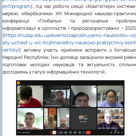
onf/program
), під час роботи секції «Комп’ютерні системи
мережі, кібербезпека» XIII Міжнародної науково-практичн
конференції «Глобальні та регіональні проблем
інформатизації в суспільстві і природокористуванні – 202
https://nubip.edu.ua/events/zaproshuyemo-naukovtsiv-vz
(
aty-uchast-u-xiii-mizhnarodniy-naukovo-praktychniy-konf
rentsiyi
)
активну участь прийняли аспіранти з Китайсько
Народної Республіки. Їхні доповіді засвідчили високий ріве
підготовки молодих науковців та актуальність спільни
досліджень у галузі інформаційних технологій.
.