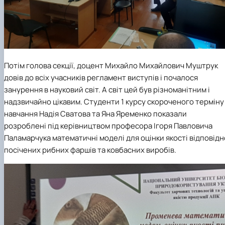
Потім голова секції, доцент Михайло Михайлович Муштрук
довів до всіх учасників регламент виступів і почалося
занурення в науковий світ. А світ цей був різноманітним і
надзвичайно цікавим. Студенти 1 курсу скороченого терміну
навчання Надія Сватова та Яна Яременко показали
розроблені під керівництвом професора Ігоря Павловича
Паламарчука математичні моделі для оцінки якості відповідн
посічених рибних фаршів та ковбасних виробів.