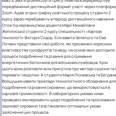
мають змоги фізично бути присутніми на конференції був
передбачений дистанційний формат участі через платформ
Zoom
. Адже згідно графіку освітнього процесу студенти 2
курсу зараз перебувають в періоді дистанційного навчання.
Отож під керівництвом доцента Марії Михайлівни
Жеплінської студенти 2 курсу спеціальності «Харчові
технології» Вікторія Сидор, Єлизавета Зелепуго та Єва
Литвин представили свої роботи, які присвячені корисним
властивостям сухофруктів та меду, на основі яких дослідили
процеси подрібнення та різання для отримання
енергетичних батончиків для військовослужбовців. Крім
цього вони розповіли всім присутнім про методи сушіння та 
переваги і недоліки. А студенти Марія Лісневська та Богдана
Войцуцька навели приклади технологічного обладнання для
подрібнення та різання сировини, що використовується в
харчовій промисловості. В лабораторних умовах ними
проведені експерименти щодо подрібнення та просіювання
зернової сировини та встановлені оптимальні умови
здійснення цих процесів.