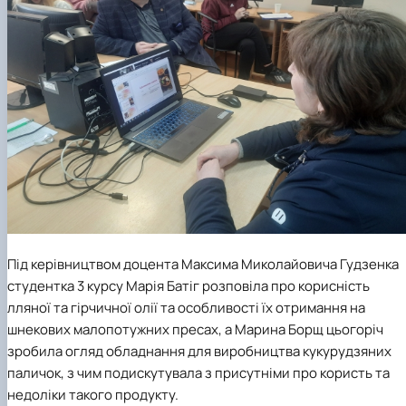
Під керівництвом доцента Максима Миколайовича Гудзенка
студентка 3 курсу Марія Батіг розповіла про корисність
лляної та гірчичної олії та особливості їх отримання на
шнекових малопотужних пресах, а Марина Борщ цьогоріч
зробила огляд обладнання для виробництва кукурудзяних
паличок, з чим подискутувала з присутніми про користь та
недоліки такого продукту.