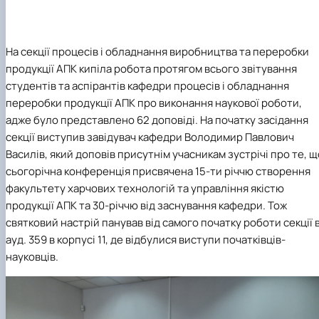
На секції процесів і обладнання виробництва та переробки
продукції АПК кипіла робота протягом всього звітування
студентів та аспірантів
кафедри процесів і обладнання
переробки продукції АПК
про виконання наукової роботи,
адже було представлено 62 доповіді. На початку засідання
секції виступив завідувач кафедри Володимир Павлович
Василів, який доповів присутнім учасникам зустрічі про те, щ
сьогорічна конференція присвячена
15-ти річчю
створення
факультету харчових технологій та управління якістю
продукції АПК
та 30-річчю від заснування кафедри. Тож
святковий настрій панував від самого початку роботи секції 
ауд. 359 в корпусі 11, де відбулися виступи початківців-
науковців.