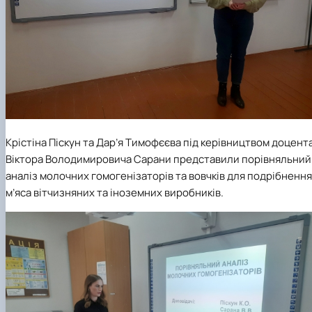
Крістіна Піскун
та Дар’я Тимофєєва під керівництвом доцент
Віктора Володимировича Сарани представили порівняльний
аналіз молочних гомогенізаторів та вовчків для подрібнення
м’яса вітчизняних та іноземних виробників.