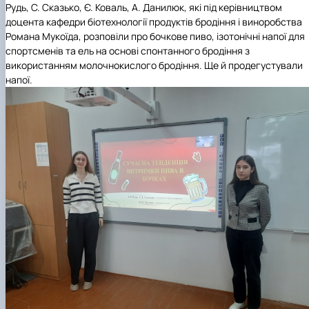
Рудь, С. Сказько, Є. Коваль, А. Данилюк, які під керівництвом
доцента кафедри біотехнології продуктів бродіння і виноробства
Романа Мукоїда, розповіли про бочкове пиво, ізотонічні напої для
спортсменів та ель на основі спонтанного бродіння з
використанням молочнокислого бродіння. Ще й продегустували
напої.