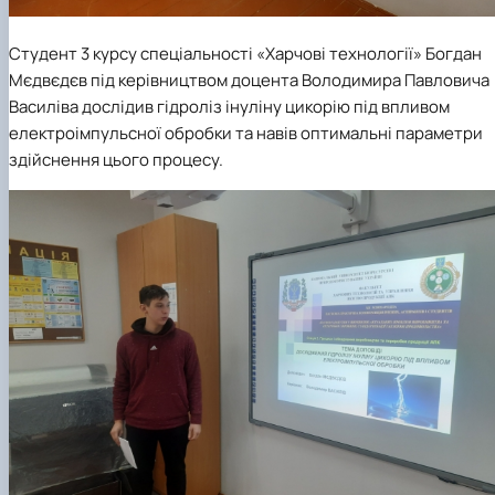
Студент 3 курсу спеціальності «Харчові технології» Богдан
Мєдвєдєв під керівництвом доцента Володимира Павловича
Василіва дослідив гідроліз інуліну цикорію під впливом
електроімпульсної обробки та навів оптимальні параметри
здійснення цього процесу.