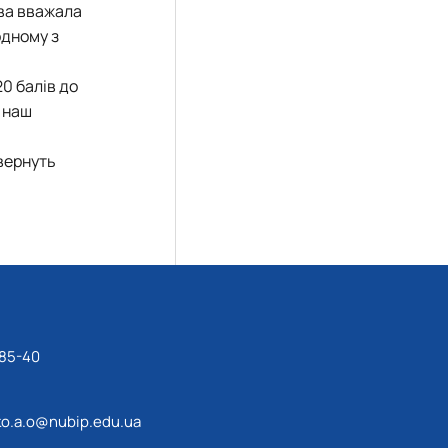
ва вважала
одному з
20 балів до
о наш
звернуть
-85-40
o.a.o@nubip.edu.ua