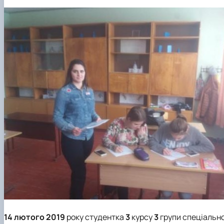
14 лютого 2019
року студентка
3
курсу
3
групи спеціально