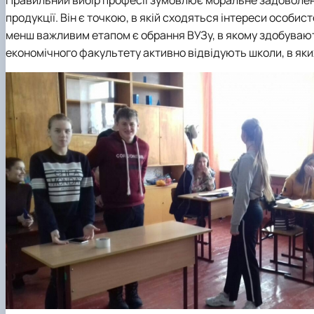
Сенат студенстської організації економічного факуль
Сторінка магістра
Міжкафедральна навчально-наукова лабораторія "ТО
Кафедра банківської справи та страхування
продукції. Він є точкою, в якій сходяться інтереси особис
Навчально-наукові (виробничі) лабораторії
Вибіркові дисципліни
Міжкафедральна навчально-наукова лабораторія розви
Кафедра готельно-ресторанної справи та туризму
менш важливим етапом є обрання ВУЗу, в якому здобувают
Неформальна освіта
Міжнародна науково-практична конференція, присвяч
економічного факультету активно відвідують школи, в яки
Корисні посилання
Скринька довіри