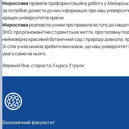
Мирослава
провела профорієнтаційну роботу у
Майорській
за потрібне донести до них інформацію про наш університ
кращих університетів країни.
Мирослава
розповіла учням про правила вступу до нашого 
ЗНО, про різноманітне студентське життя, про головну под
неймовірно красивий ботанічний сад і природу довкола, пр
Зі слів учнів можна зробити висновок, що наш університет
увагу саме на нього.
Веремій Яна,
с
тароста 3 курсу 3 групи
Економічний факультет