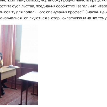
тету
ПАЗ"
тості та суспільства, поєднання особистих і загальних інтере
тку бізнес-систем, кластерів …
ь освіту для подальшого опанування професії. Знаючи це,
ена 75-річчю економічного фак…
х навчалися і спілкуються зі старшокласниками на цю тему