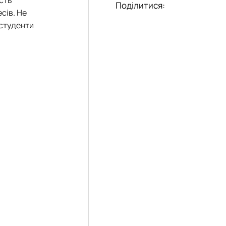
Поділитися:
сів. Не
 студенти
.