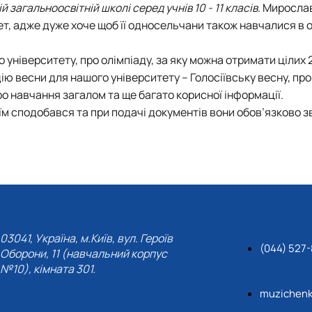
 загальноосвітній школі серед учнів 10 - 11 класів
. Миросла
ет, адже дуже хоче щоб її односельчани також навчалися в 
університету, про олімпіаду, за яку можна отримати цілих 
ію весни для нашого університету – Голосіївську весну, пр
о навчання загалом та ще багато корисної інформації.
 їм сподобався та при подачі документів вони обов’язково 
03041, Україна, м.Київ, вул. Героїв
(044) 527
Оборони, 11 (навчальний корпус
№10), кімната 301.
muzichenk