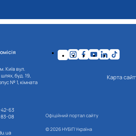
омісія
м. Київ вул.
шлях, буд. 19,
Карта сайт
пус № 1, кімната
-42-63
Офіційний портал сайту
-83-08
© 2026 НУБІП Україна
du.ua