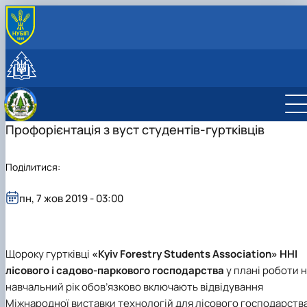
ПРО КАФЕДРУ
Історія кафедри
СТУДЕНТУ
Співробітники кафедри
Освітня діяльність
НАУКОВА ДІЯЛЬНІСТЬ
Лабораторії
Дипломне проектування
Робочі програми 2024
Науково-інноваційна діяльність
МІЖНАРОДНА ДІЯЛЬНІСТЬ
Робочі програми 2025
Бакалавр
Публікації
Профорієнтація з вуст студентів-гуртківців
СПІВПРАЦЯ ТА ПОСЛУГИ
Робочі програми 2026
Магістр
Підручники, навчальні посібники, монографії
Дорадчо-консультативні послуги
Тематика робіт
Студентські наукові гуртки
Вирощування садивного матеріалу
Поділитися:
Відтворення лісів та деревного
Сертифікатні програми
розсадництва
Співпраця
пн, 7 жов 2019 - 03:00
Лісомеліорація і ландшафтознавство
Київська асоціація студентів-лісівників”
Щороку гуртківці
«Kyiv Forestry Students Association»
ННІ
лісового і садово-паркового господарства
у плані роботи 
навчальний рік обов’язково включають відвідування
Міжнародної виставки технологій для лісового господарства