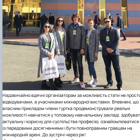
Надзвичайно вдячні організаторам за можливість стати не прост
відвідувачами, а учасниками міжнародної виставки. Впевнені, що
власним прикладом члени гуртка продемонстрували реальні
можливості навчатися у топовому навчальному закладі, здобува
актуальну і корисну для суспільства професію, ознайомлюватися
із передовими досягненнями і бути повноправним гравцем на
міжнародній арені. До зустрічі через рік!