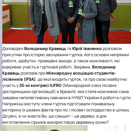
Доповідачі
Володимир Кравець
та
Юрій Іваненко
розповіли
присутнім про історію заснування гуртка, його основні напрямки
роботи, здобутки, проведені заходи, а також можливості, які
відкриває участь в гуртковій роботі. Зокрема,
Володимир
Кравець
розповів про
Міжнародну асоціацію студентів-
лісівників (IFSA)
, до якої входить гурток, та про свою майбутню
участь у
25-мі конгресі IUFRO
(Міжнародний союз лісових
дослідницьких організацій) в Бразилії, яка стала можливою саме
завдяки наполегливому навчанні в НУБіП України й роботі в гуртк
Наприкінці виступу члени гуртка підготували пізнавальну
вікторину із цікавих фактів про ліс і лісове господарство в цілому.
До речі, а чи знаєте Ви, що самшит – це дерево, а для
виготовлення сірників використовую деревину осики?