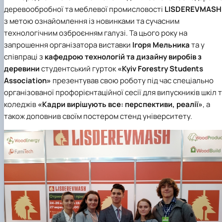
деревообробної та меблевої промисловості
LISDEREVMASH
з метою ознайомлення із новинками та сучасним
технологічним озброєнням галузі. Та цього року на
запрошення організатора виставки
Ігоря Мельника
та у
співпраці з
кафедрою технологій та дизайну виробів з
деревини
студентський гурток
«Kyiv Forestry Students
Association»
презентував свою роботу під час спеціально
організованої профорієнтаційної сесії для випускників шкіл 
коледжів
«Кадри вирішують все: перспективи, реалії»
, а
також доповнив своїм постером стенд університету.