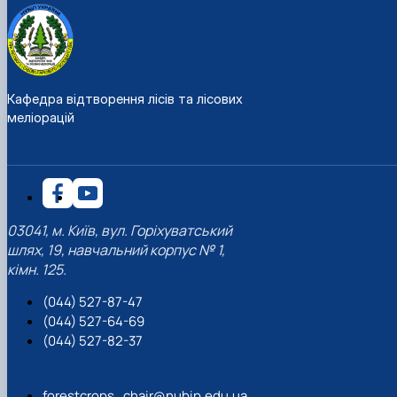
Кафедра відтворення лісів та лісових
меліорацій
03041, м. Київ, вул. Горіхуватський
шлях, 19, навчальний корпус № 1,
кімн. 125.
(044) 527-87-47
(044) 527-64-69
(044) 527-82-37
forestcrops_chair@nubip.edu.ua