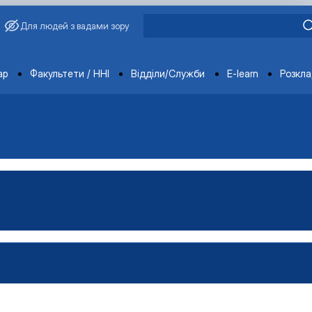
Для людей з вадами зору
ments
ар
Факультети / ННІ
Відділи/Служби
E-learn
Розкл