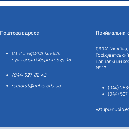
Поштова адреса
Приймальна к
03041, Україна, 
03041, Україна, м. Київ,
Горіхуватський 
вул. Героїв Оборони, буд. 15.
навчальний кор
№ 12.
(044) 527-82-42
rectorat@nubip.edu.ua
(044) 258
(044) 527
vstup@nubip.e