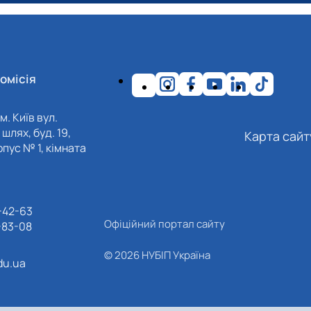
омісія
м. Київ вул.
шлях, буд. 19,
Карта сайт
пус № 1, кімната
-42-63
Офіційний портал сайту
-83-08
© 2026 НУБІП Україна
du.ua