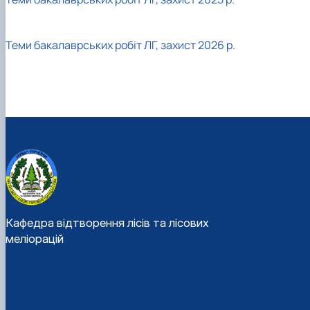
Теми бакалаврських робіт ЛГ, захист 2026 р.
Кафедра відтворення лісів та лісових
меліорацій