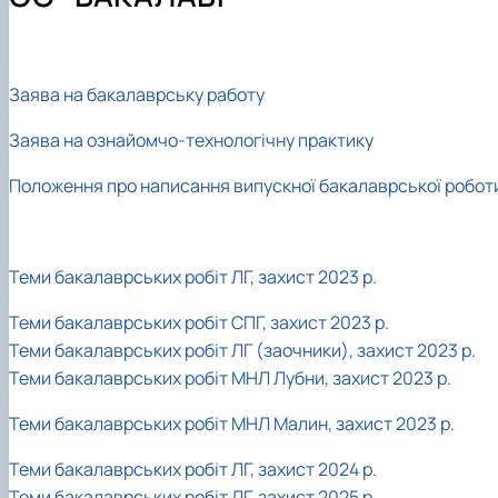
Лабораторії
Підручники, навчальні посібники, монографії
Сертифікатні програми
Студентські наукові гуртки
Співпраця
Заява на бакалаврську работу
Заява на ознайомчо-технологічну практику
Положення про написання випускної бакалаврської робот
Теми бакалаврських робіт ЛГ, захист 2023 р.
Теми бакалаврських робіт СПГ, захист 2023 р.
Теми бакалаврських робіт ЛГ (заочники), захист 2023 р.
Теми бакалаврських робіт МНЛ Лубни, захист 2023 р.
Теми бакалаврських робіт МНЛ Малин, захист 2023 р.
Теми бакалаврських робіт ЛГ, захист 2024 р.
Теми бакалаврських робіт ЛГ, захист 2025 р.