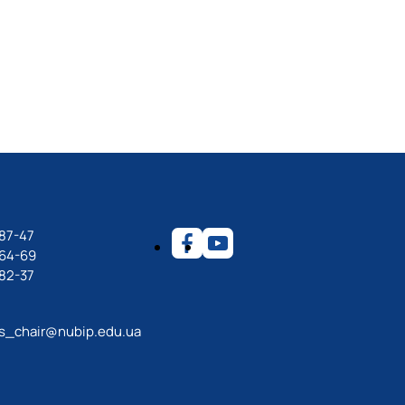
87-47
-64-69
82-37
ps_chair@nubip.edu.ua