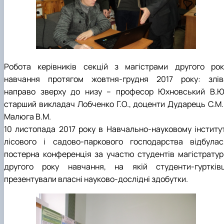
Робота керівників секцій з магістрами другого рок
навчання протягом жовтня-грудня 2017 року: злів
направо зверху до низу – професор Юхновський В.Ю.
старший викладач Лобченко Г.О., доценти Дударець С.М. 
Малюга В.М.
10 листопада 2017 року в Навчально-науковому інститут
лісового і садово-паркового господарства відбулас
постерна конференція за участю студентів магістратур
другого року навчання, на якій студенти-гуртківц
презентували власні науково-дослідні здобутки.