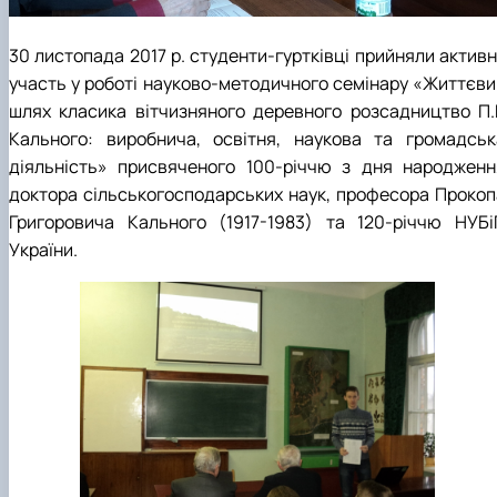
30 листопада 2017 р. студенти-гуртківці прийняли активн
участь у роботі науково-методичного семінару «Життєви
шлях класика вітчизняного деревного розсадництво П.Г
Кального: виробнича, освітня, наукова та громадськ
діяльність» присвяченого 100-річчю з дня народженн
доктора сільськогосподарських наук, професора Прокоп
Григоровича Кального (1917-1983) та 120-річчю НУБі
України.