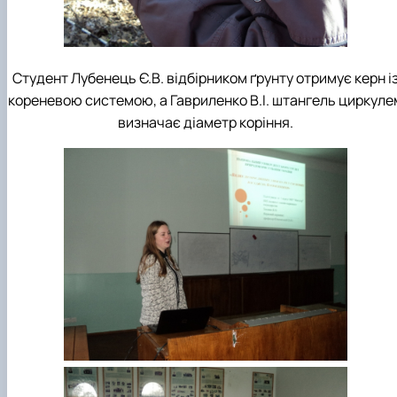
Студент Лубенець Є.В. відбірником ґрунту отримує керн і
кореневою системою, а Гавриленко В.І. штангель циркуле
визначає діаметр коріння.