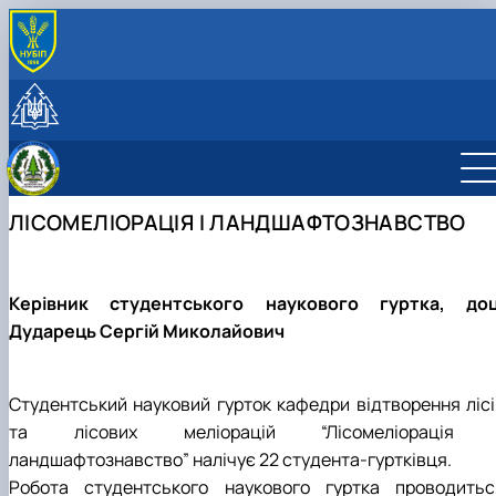
ПРО КАФЕДРУ
Історія кафедри
СТУДЕНТУ
Співробітники кафедри
Освітня діяльність
НАУКОВА ДІЯЛЬНІСТЬ
Лабораторії
Дипломне проектування
Робочі програми 2024
Науково-інноваційна діяльність
МІЖНАРОДНА ДІЯЛЬНІСТЬ
Робочі програми 2025
Бакалавр
Публікації
СПІВПРАЦЯ ТА ПОСЛУГИ
ЛІСОМЕЛІОРАЦІЯ І ЛАНДШАФТОЗНАВСТВО
Робочі програми 2026
Магістр
Підручники, навчальні посібники, монографії
Дорадчо-консультативні послуги
Тематика робіт
Студентські наукові гуртки
Вирощування садивного матеріалу
Відтворення лісів та деревного
Сертифікатні програми
розсадництва
Співпраця
Керівник студентського наукового гуртка, доц
Лісомеліорація і ландшафтознавство
Дударець Сергій Миколайович
Київська асоціація студентів-лісівників”
Студентський науковий гурток кафедри відтворення лісі
та лісових меліорацій “Лісомеліорація 
ландшафтознавство” налічує 22 студента-гуртківця.
Робота студентського наукового гуртка проводитьс