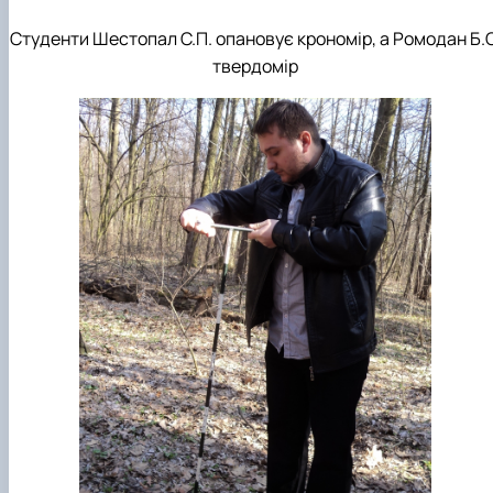
Студенти Шестопал С.П. опановує крономір, а Ромодан Б.О
твердомір