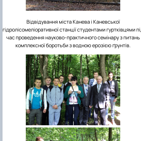
Відвідування міста Канева і Каневської
гідролісомеліоративної станції студентами гуртківцями п
час проведення науково-практичного семінару з питань
комплексної боротьби з водною ерозією ґрунтів.