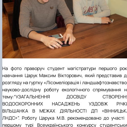
На фото праворуч студент магістратури першого рок
навчання Царук Максим Вікторович, який представив д
розгляду на гуртку «Лісомеліорація і ландшафтознавство
науково-дослідну роботу екологічного спрямування н
тему:“УЗАГАЛЬНЕННЯ ДОСВІДУ СТВОРЕНН
ВОДООХОРОННИХ НАСАДЖЕНЬ УЗДОВЖ РІЧК
ВІЛЬШАНКА В МЕЖАХ ДІЯЛЬНОСТІ ДП «ВІННИЦЬК
ЛНДС»”. Роботу Царука М.В. рекомендовано до участі 
першому турі Всеукраїнського конкурсу студентськи