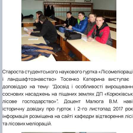
Староста студентського наукового гуртка «Лісомеліораці
і ландшафтознавство» Тосенко Катерина виступає 
доповіддю на тему: “Досвід і особливості вирощуванн
соснових насаджень на піщаних землях ДП «Корюківськ
лісове господарство»”. Доцент Малюга В.М. наві
історичну довідку про гурток і 2-го листопад 2017 рок
інформація розміщена на сайті кафедри відтворення лісі
та лісових меліорацій.