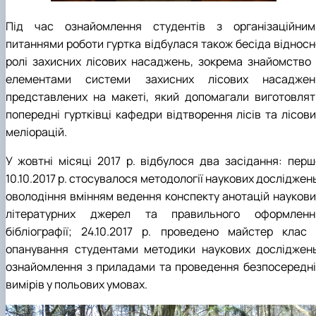
Під час ознайомлення студентів з організаційним
питаннями роботи гуртка відбулася також бесіда відносн
ролі захисних лісових насаджень, зокрема знайомство 
елементами системи захисних лісових насаджен
представлених на макеті, який допомагали виготовлят
попередні гуртківці кафедри відтворення лісів та лісови
меліорацій.
У жовтні місяці 2017 р. відбулося два засідання: перш
10.10.2017 р. стосувалося методології наукових досліджен
оволодіння вмінням ведення конспекту анотацій наукови
літературних джерел та правильного оформленн
бібліографії; 24.10.2017 р. проведено майстер клас 
опанування студентами методики наукових досліджень
ознайомлення з приладами та проведення безпосередні
вимірів у польових умовах.