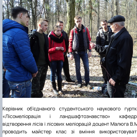
Керівник об’єднаного студентського наукового гуртк
«Лісомеліорація і ландшафтознавство» кафедр
відтворення лісів і лісових меліорацій доцент Малюга В.
проводить майстер клас зі вміння використовуват