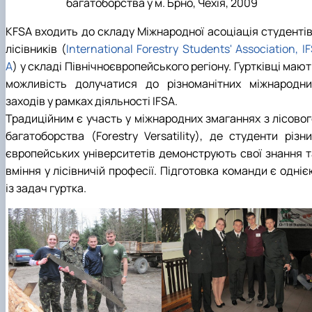
багатоборства у м. Брно, Чехія, 2009
KFSA входить до складу Міжнародної асоціація студентів
лісівників (
International Forestry Students' Association, I
A
) у складі Північноєвропейського регіону. Гуртківці маю
можливість долучатися до різноманітних міжнародни
заходів у рамках діяльності IFSA.
Традиційним є участь у міжнародних змаганнях з лісовог
багатоборства (Forestry Versatility), де студенти різни
європейських університетів демонструють свої знання т
вміння у лісівничій професії. Підготовка команди є одні
із задач гуртка.