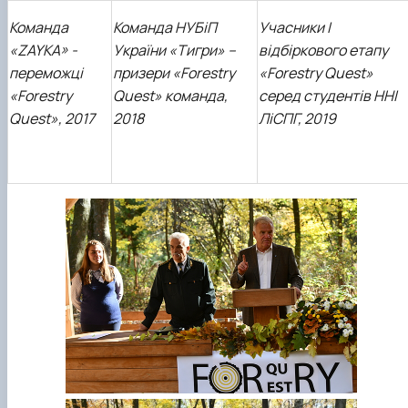
Команда
Команда НУБіП
Учасники І
«ZAYKA» -
України «Тигри» –
відбіркового етапу
переможці
призери «Forestry
«Forestry Quest»
«Forestry
Quest» команда,
серед студентів ННІ
Quest», 2017
2018
ЛіСПГ, 2019