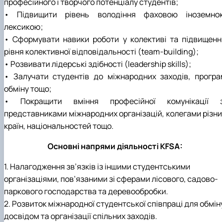
професійного і творчого потенціалу студентів;
• Підвищити рівень володіння фаховою іноземно
лексикою;
• Сформувати навики роботи у колективі та підвищенн
рівня колективної відповідальності (team-building);
• Розвивати лідерські здібності (leadership skills);
• Залучати студентів до міжнародних заходів, програ
обміну тощо;
• Покращити вміння професійної комунікації з
представниками міжнародних організацій, колегами різни
країн, національностей тощо.
Основні напрями діяльності KFSA:
1. Налагодження зв’язків із іншими студентськими
організаціями, пов’язаними зі сферами лісового, садово-
паркового господарства та деревообробки.
2. Розвиток міжнародної студентської співпраці для обмін
досвідом та організації спільних заходів.