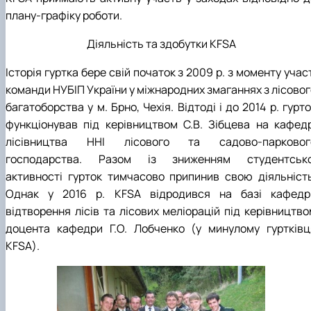
плану-графіку роботи.
Діяльність та здобутки KFSA
Історія гуртка бере свій початок з 2009 р. з моменту учас
команди НУБІП України у міжнародних змаганнях з лісовог
багатоборства у м. Брно, Чехія. Відтоді і до 2014 р. гурт
функціонував під керівництвом С.В. Зібцева на кафедр
лісівництва ННІ лісового та садово-парковог
господарства. Разом із зниженням студентсько
активності гурток тимчасово припинив свою діяльність
Однак у 2016 р. KFSA відродився на базі кафедр
відтворення лісів та лісових меліорацій під керівництво
доцента кафедри Г.О. Лобченко (у минулому гуртківц
KFSA).