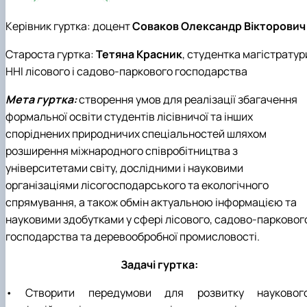
Керівник гуртка: доцент
Соваков Олександр Вікторович
Староста гуртка:
Тетяна Красник
, студентка магістратур
ННІ лісового і садово-паркового господарства
Мета гуртка:
створення умов для реалізації збагачення
формальної освіти студентів лісівничої та інших
споріднених природничих спеціальностей шляхом
розширення міжнародного співробітництва з
університетами світу, дослідними і науковими
організаціями лісогосподарського та екологічного
спрямування, а також обмін актуальною інформацією та
науковими здобутками у сфері лісового, садово-парковог
господарства та деревообробної промисловості.
Задачі гуртка:
• Створити передумови для розвитку наукового