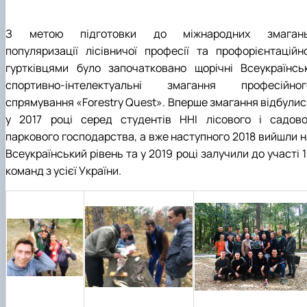
З метою підготовки до міжнародних змагань
популяризації лісівничої професії та профорієнтаційно
гуртківцями було започатковано щорічні Всеукраїнськ
спортивно-інтелектуальні змагання професійног
спрямування «Forestry Quest». Вперше змагання відбулис
у 2017 році серед студентів ННІ лісового і садово
паркового господарства, а вже наступного 2018 вийшли н
Всеукраїнський рівень та у 2019 році залучили до участі 
команд з усієї України.