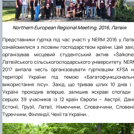
Northern European Regional Meeting, 2016, Латвія
Представники гуртка під час участі у NERM 2016 у Латві
ознайомилися з лісовим господарством країни. Цей захі
організував місцевий студентський актив «Šalkone
Латвійського сільськогосподарського університету. NER
2017 випала честь організовувати гуртківцям KFSA н
території України під темою «Багатофункціональн
використання лісу». Захід, що тривав цілих 10 днів і 
Україні проходив вперше, залишив яскраві спогади 
серцях 39 учасників із 12 країн Європи – Австрії, Данії
Естонії, Грузії, Латвії, Німеччини, Словаччини, Словені
Туреччини, Фінляндії, Чехії та України. .