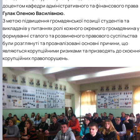
Кафедра міжнародного права та
План роботи
доцентом кафедри адміністративного та фінансового права
порівняльного правознавства
Протоколи засідань
Гулак Оленою Василівною.
Звіти про роботу
З метою підвищення громадянської позиції студентів та
Договори про співробітництво
викладачів у питаннях ролі кожного окремого громадянина у
формуванні сталого та розвиненого правового суспільства
були розглянуті та проаналізовані основні причини, що
являються корупційними ризиками та призводять до скоєнн
корупційних правопорушень.