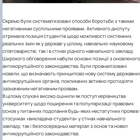
Окремо були систематизовані способи боротьби з такими
негативними суспільними проявами. Активного диспуту
отримала позиція студентів щодо можливості системних
реальних змін як у державі у цілому, навчально-науковому
співтоваристві, так і в стінах рідного навчального закладу.
Широкого обговорення набули основні позиції з оновленог
антикорупційного законодавства. Були проаналізовані
новели, що визначають принципово нову систему державни
антикорупційних органів, покликаних активно протидіяти
зазначеним негативним проявам.
В цілому слухачі високо оцінили як поступ керівництва
університету щодо поширення та популяризації правових
основ у питаннях подолання будь-яких нестатутних проявів 
стосунках «викладача-студента» у стінах навчального
закладу, так і безпосередньо матеріал з основ та новел
антикорупційного законодавства.