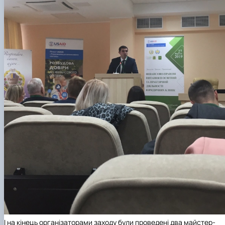
І на кінець організаторами заходу були проведені два майстер-