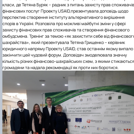
класи, де Тетяна Буряк – радник з питань захисту прав споживачі
фінансових послуг Проекту
USAID
,
презентувала доповідь щодо
перспектив створення інституту альтернативного вирішення
спорів в Україні. Розповіла про можливі майбутні зміни у сфері
захисту фінансових прав споживачів та створення фінансового
омбудсмена. Тренінг за темою «як захистити себе від фінансовог
шахрайства», який презентувала Тетяна Грищенко – керівник
юридичного напряму Проекту
USAID
, став останнім якому випало
закінчити цей чудовий форум. Доповідач змоделювала значну
кількість різних фінансово-шахрайських схем, з якими стикаютьс
громадяни та надала рекомендації як проти них боротися.