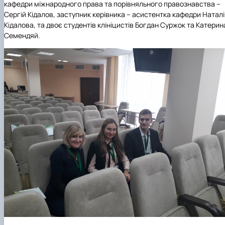
кафедри міжнародного права та порівняльного правознавства –
Кафедра міжнародного права та
План роботи
Сергій Кідалов, заступник керівника – асистентка кафедри Натал
порівняльного правознавства
Протоколи засідань
Кідалова, та двоє студентів клініцистів Богдан Суржок та Катерин
Звіти про роботу
Семендяй.
Договори про співробітництво