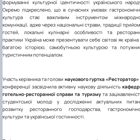
формуванні культурної ідентичності українського народу
Окремо підкреслено, що в сучасних умовах гастрономічн
культура стає важливим інструментом міжнародно
комунікації, адже через національні страви, традиції прийо
гостей, локальні кулінарні особливості та ресторанн
практики Україна може презентувати себе світові як країна
багатою історією, самобутньою культурою та потужни
туристичним потенціалом.
Участь керівника та голови
наукового гуртка «Ресторатор»
конференції засвідчила активну наукову діяльність
кафедр
готельно-ресторанної справи та туризму
та зацікавленіс
студентської молоді у дослідженні актуальних питан
розвитку ресторанного господарства, гастрономічно
культури та української гостинності.