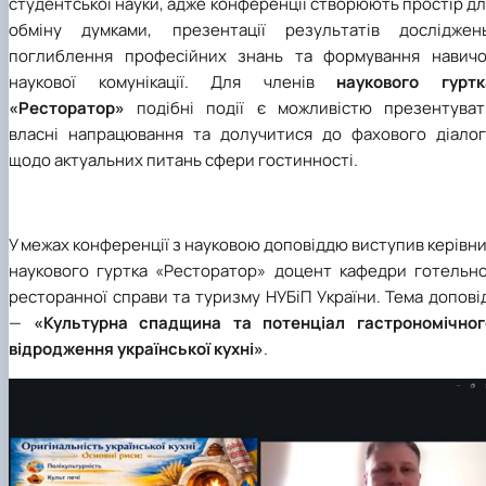
студентської науки, адже конференції створюють простір д
обміну думками, презентації результатів досліджень
поглиблення професійних знань та формування навичо
наукової комунікації. Для членів
наукового гуртк
«Ресторатор»
подібні події є можливістю презентуват
власні напрацювання та долучитися до фахового діалог
щодо актуальних питань сфери гостинності.
У межах конференції з науковою доповіддю виступив керівн
наукового гуртка «Ресторатор»
доцент
кафедри готельно
ресторанної справи та туризму НУБіП України. Тема допові
—
«Культурна спадщина та потенціал гастрономічног
відродження української кухні»
.