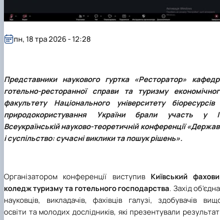
Проєкт «Розвиток лідерських навичок жінок
та мереж для забезпечення рівності у …
пн, 18 тра 2026 - 12:28
П
редставники наукового гуртка «Ресторатор» кафедр
готельно-ресторанної справи та туризму
економічног
факультету
Національного університету біоресурсів 
природокористування України
брали
участь у I
Всеукраїнській науково-теоретичній конференції «Держав
і суспільство: сучасні виклики та пошук рішень».
Організатором конференції виступив
Київський фахови
коледж туризму та готельного господарства
. Захід об’єдн
науковців, викладачів, фахівців галузі, здобувачів
вищо
освіти та молодих дослідників, які презентували результа