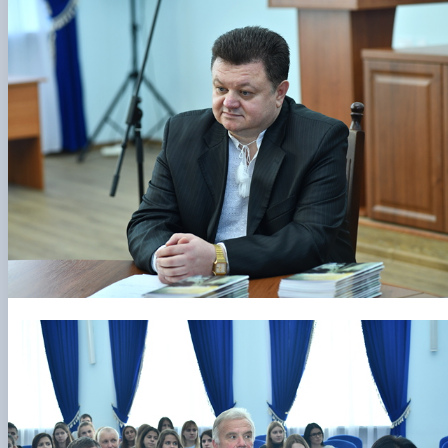
Проєкт «Розвиток лідерських навичок жінок
та мереж для забезпечення рівності у …