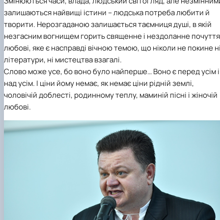
Змінюються часи, влада, людський світогляд, але незмінним
залишаються найвищі істини – людська потреба любити й
творити. Нерозгаданою залишається таємниця душі, в якій
незгасним вогнищем горить священне і нездоланне почуття
любові, яке є насправді вічною темою, що ніколи не покине н
літератури, ні мистецтва взагалі.
Слово може усе, бо воно було найперше… Воно є перед усім і
над усім. І ціни йому немає, як немає ціни рідній землі,
чоловічій доблесті, родинному теплу, маминій пісні і жіночій
любові.