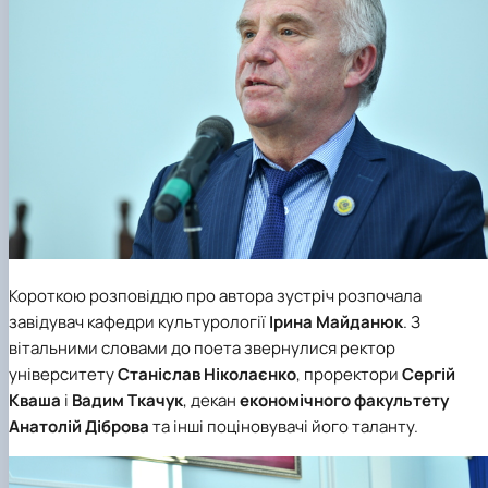
Короткою розповіддю про автора зустріч розпочала
завідувач
кафедри культурології
Ірина Майданюк
. З
вітальними словами до поета звернулися ректор
університету
Станіслав Ніколаєнко
, проректори
Сергій
Кваша
і
Вадим Ткачук
, декан
економічного факультету
Анатолій Діброва
та інші поціновувачі його таланту.