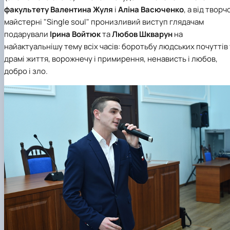
факультету
Валентина Жуля
і
Аліна Васюченко
, а від творч
майстерні "Single soul" пронизливий виступ глядачам
подарували
Ірина Войтюк
та
Любов Шкварун
на
найактуальнішу тему всіх часів: боротьбу людських почуттів 
драмі життя, ворожнечу і примирення, ненависть і любов,
добро і зло.