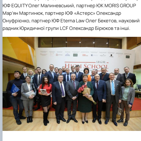
ЮФ EQUITY Олег Малиневський, партнер ЮК MORIS GROUP
Мар’ян Мартинюк, партнер ЮФ «Астерс» Олександр
Онуфрієнко, партнер ЮФ Eterna Law Олег Бекетов, науковий
радник Юридичної групи LCF Олександр Бірюков та інші.