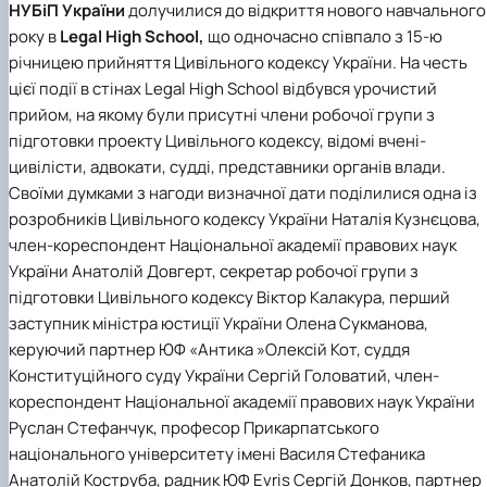
НУБіП України
долучилися до відкриття нового навчального
Кафедра міжнародного права та
План роботи
року в
Legal High School,
що одночасно співпало з 15-ю
порівняльного правознавства
Протоколи засідань
Звіти про роботу
річницею прийняття Цивільного кодексу України. На честь
Договори про співробітництво
цієї події в стінах Legal High School відбувся урочистий
прийом, на якому були присутні члени робочої групи з
підготовки проекту Цивільного кодексу, відомі вчені-
цивілісти, адвокати, судді, представники органів влади.
Своїми думками з нагоди визначної дати поділилися одна із
розробників Цивільного кодексу України Наталія Кузнєцова,
член-кореспондент Національної академії правових наук
України Анатолій Довгерт, секретар робочої групи з
підготовки Цивільного кодексу Віктор Калакура, перший
заступник міністра юстиції України Олена Сукманова,
керуючий партнер ЮФ «Антика »Олексій Кот, суддя
Конституційного суду України Сергій Головатий, член-
кореспондент Національної академії правових наук України
Руслан Стефанчук, професор Прикарпатського
національного університету імені Василя Стефаника
Анатолій Коструба, радник ЮФ Evris Сергій Донков, партнер