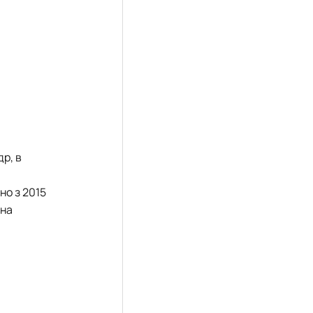
др, в
но з 2015
 на