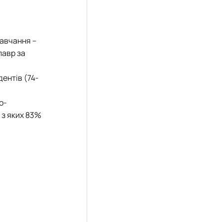
навчання –
лавр за
дентів (74-
о-
 з яких 83%