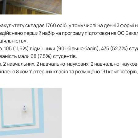
факультету складає 1760 осіб, у тому числі на денній формі 
. здійснено перший набір на програму підготовки на ОС Бака
діяльність».
. 105 (11,6%) відмінники (90 і більше балів), 475 (52,3%) сту
ованість мали 68 (7,5%) студентів.
ч. 2 навчальних, 2 навчально-наукових, 2 навчально-науков
плено 8 комп’ютерних класів та розміщено 131 комп’ютерів,