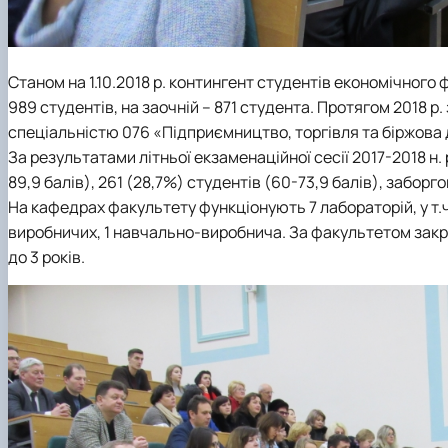
Станом на 1.10.2018 р. контингент студентів економічного 
989 студентів, на заочній – 871 студента. Протягом 2018 р
спеціальністю 076 «Підприємництво, торгівля та біржова 
За результатами літньої екзаменаційної сесії 2017-2018 н. р
89,9 балів), 261 (28,7%) студентів (60-73,9 балів), заборг
На кафедрах факультету функціонують 7 лабораторій, у т.
виробничих, 1 навчально-виробнича. За факультетом закрі
до 3 років.