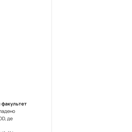
 факультет
кладено
OD, де