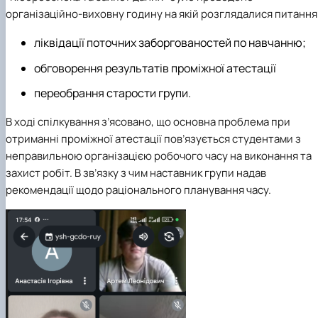
організаційно-виховну годину на якій розглядалися питання
ліквідації поточних заборгованостей по навчанню;
обговорення результатів проміжної атестації
переобрання старости групи.
В ході спілкування з’ясовано, що основна проблема при
отриманні проміжної атестації пов’язується студентами з
неправильною організацією робочого часу на виконання та
захист робіт. В зв’язку з чим наставник групи надав
рекомендації щодо раціонального планування часу.