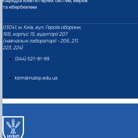
Кафедра комп'ютерних систем, мереж
та кібербезпеки
03041, м. Київ, вул. Героїв оборони,
16Б, корпус 15, аудиторії 207
(навчальні лабораторії - 206, 211,
223, 224)
(044) 527-81-99
ksim@nubip.edu.ua