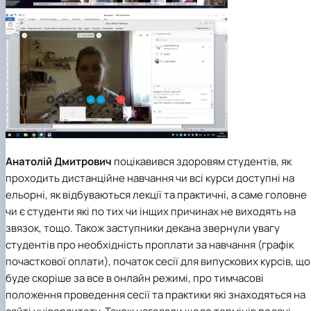
Анатолій Дмитрович
поцікавився здоровям студентів, як
проходить дистанційне навчання чи всі курси доступні на
ельорні, як відбуваються лекції та практичні, а саме головне
чи є студенти які по тих чи інщих причинах не виходять на
звязок, тощо. Також заступники декана звернули увагу
студентів про необхідність проплати за навчання (графік
почасткової оплати), початок сесії для випускових курсів, що
буде скоріше за все в онлайн режимі, про тимчасові
положення проведення сесії та практики які знаходяться на