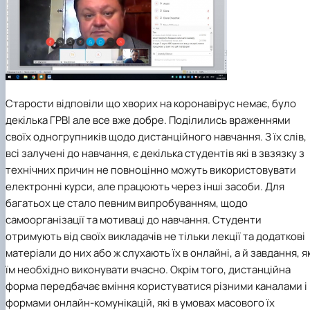
Старости відповіли що хворих на коронавірус немає, було
декілька ГРВІ але все вже добре. Поділились враженнями
своїх одногрупників щодо дистанційного навчання. З їх слів,
всі залучені до навчання, є декілька студентів які в звзязку з
технічних причин не повноцінно можуть використовувати
електронні курси, але працюють через інші засоби. Для
багатьох це стало певним випробуванням, щодо
самоорганізації та мотиваці до навчання. Студенти
отримують від своїх викладачів не тільки лекції та додаткові
матеріали до них або ж слухають їх в онлайні, а й завдання, як
їм необхідно виконувати вчасно. Окрім того, дистанційна
форма передбачає вміння користуватися різними каналами і
формами онлайн-комунікацій, які в умовах масового їх