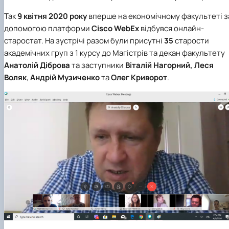
Проєкт «Розвиток лідерських навичок жінок
Так
9 квітня 2020 року
вперше на економічному факультеті з
та мереж для забезпечення рівності у …
допомогою платформи
Cisco WebEx
відбувся онлайн-
старостат. На зустрічі разом були присутні
35
старости
академічних груп з 1 курсу до Магістрів та декан факультету
Анатолій Діброва
та заступники
Віталій Нагорний, Леся
Воляк
,
Андрій Музиченко
та
Олег Криворот
.