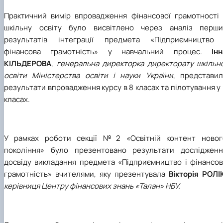
Практичний вимір впровадження фінансової грамотності 
шкільну освіту було висвітлено через аналіз перши
результатів інтеграції предмета «Підприємництво 
фінансова грамотність» у навчальний процес.
Ін
КІЛЬДЕРОВА
,
генеральна директорка директорату шкільно
освіти Міністерства освіти і науки України
, представил
результати впровадження курсу в 8 класах та пілотування у
класах.
У рамках роботи секції №2 «Освітній контент новог
покоління» було презентовано результати дослідженн
досвіду викладання предмета «Підприємництво і фінансов
грамотність» вчителями, яку презентувала
Вікторія РОЛІ
керівниця Центру фінансових знань «Талан» НБУ.