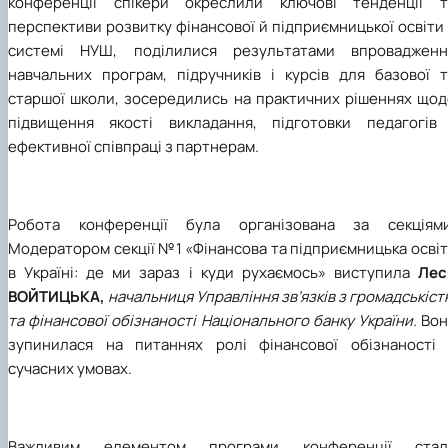
конференції спікери окреслили ключові тенденції т
перспективи розвитку фінансової й підприємницької освіти
системі НУШ, поділилися результатами впровадженн
навчальних програм, підручників і курсів для базової т
старшої школи, зосередились на практичних рішеннях щод
підвищення якості викладання, підготовки педагогів 
ефективної співпраці з партнерам.
Робота конференції була організована за секціями
Модератором секції №1 «Фінансова та підприємницька осві
в Україні: де ми зараз і куди рухаємось» виступила
Лес
ВОЙТИЦЬКА,
начальниця Управління зв’язків з громадськіс
та фінансової обізнаності Національного банку України.
Вон
зупинилася на питаннях ролі фінансової обізнаності 
сучасних умовах.
Важливим елементом програми конференції стал