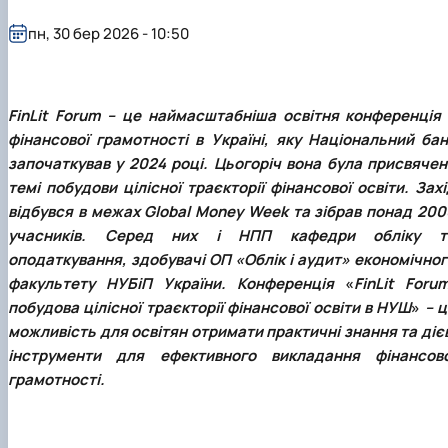
Проєкт «Розвиток лідерських навичок жінок
та мереж для забезпечення рівності у …
пн, 30 бер 2026 - 10:50
FinLit Forum – це наймасштабніша освітня конференція 
фінансової грамотності в Україні, яку Національний бан
започаткував у 2024 році. Цьогоріч вона була присвячен
темі побудови цілісної траєкторії фінансової освіти. Зах
відбувся в межах Global Money Week та зібрав понад 200
учасників. Серед них і НПП кафедри обліку т
оподаткування, здобувачі ОП «Облік і аудит» економічног
факультету НУБіП України. Конференція
«
FinLit Foru
побудова цілісної траєкторії фінансової освіти в НУШ
»
– ц
можливість для освітян отримати практичні знання та діє
інструменти для ефективного викладання фінансово
грамотності.