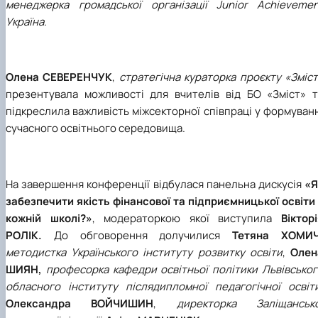
менеджерка громадської організації Junior Achievemen
Україна
.
Олена СЕВЕРЕНЧУК
,
стратегічна кураторка проєкту «Зміс
презентувала можливості для вчителів від БО «Зміст» т
підкреслила важливість міжсекторної співпраці у формуван
сучасного освітнього середовища.
На завершення конференції відбулася панельна дискусія
«Я
забезпечити якість фінансової та підприємницької освіти
кожній школі?»
, модераторкою якої виступила
Віктор
РОЛІК.
До обговорення долучилися
Тетяна ХОМИЧ
методистка Українського інституту розвитку освіти
,
Олен
ШИЯН,
професорка кафедри освітньої політики Львівсько
обласного інституту післядипломної педагогічної освіт
Олександра ВОЙЧИШИН
,
директорка Заліщансько