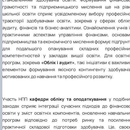
грамотності та підприємницького мислення ще на рівн
шкільної освіти сприяє усвідомленому вибору професійно
траєкторії здобувачами освіти, зокрема у сферах обліку
аудиту, фінансів та бізнес-аналітики. Ознайомлення учнів 
практичними аспектами управління фінансами, основам
підприємництва та економічного мислення формує підґрунт
для подальшого опанування складних професійни
компетентностей у закладах вищої освіти. Для освітні
програм, зокрема
«Облік і аудит»
, такі ініціативи є важлив
елементом формування якісного контингенту здобувачів
мотивованих до навчання та професійного розвитку.
Участь НПП
кафедри
обліку та оподаткування
у подібни
заходах сприяє інтеграції сучасних підходів до фінансов
освіти у зміст освітніх компонентів, оновленню навчальн
програм відповідно до потреб ринку та посиленн
практичної складової підготовки здобувачів. Це, своє