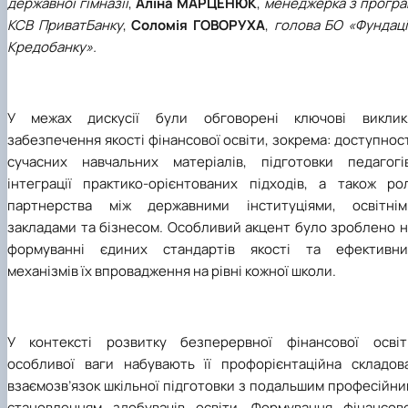
державної гімназії
,
Аліна МАРЦЕНЮК
,
менеджерка з програ
КСВ ПриватБанку
,
Соломія ГОВОРУХА
,
голова БО «Фундаці
Кредобанку».
У межах дискусії були обговорені ключові виклик
забезпечення якості фінансової освіти, зокрема: доступнос
сучасних навчальних матеріалів, підготовки педагогів
інтеграції практико-орієнтованих підходів, а також рол
партнерства між державними інституціями, освітнім
закладами та бізнесом. Особливий акцент було зроблено н
формуванні єдиних стандартів якості та ефективни
механізмів їх впровадження на рівні кожної школи.
У контексті розвитку безперервної фінансової освіт
особливої ваги набувають її профорієнтаційна складова
взаємозв’язок шкільної підготовки з подальшим професійн
становленням здобувачів освіти. Формування фінансово