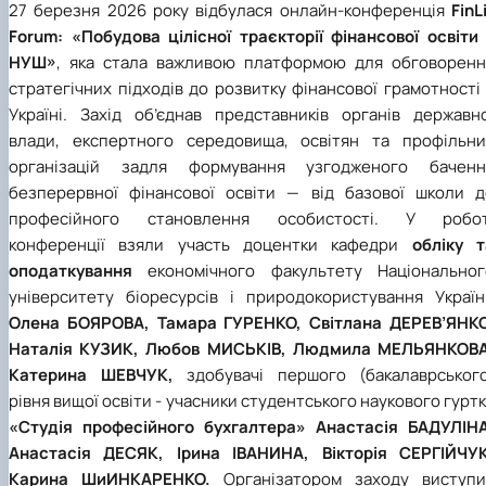
27 березня 2026 року відбулася онлайн-конференція
FinL
Forum: «Побудова цілісної траєкторії фінансової освіти 
НУШ»
, яка стала важливою платформою для обговоренн
стратегічних підходів до розвитку фінансової грамотності
Україні. Захід об’єднав представників органів державно
влади, експертного середовища, освітян та профільни
організацій задля формування узгодженого баченн
безперервної фінансової освіти — від базової школи д
професійного становлення особистості. У робот
конференції взяли участь доцентки кафедри
обліку т
оподаткування
економічного факультету Національног
університету біоресурсів і природокористування Україн
Олена БОЯРОВА, Тамара ГУРЕНКО, Світлана ДЕРЕВ’ЯНКО
Наталія КУЗИК, Любов МИСЬКІВ, Людмила МЕЛЬЯНКОВА
Катерина ШЕВЧУК,
здобувачі першого (бакалаврського
рівня вищої освіти - учасники студентського наукового гурт
«Студія професійного бухгалтера» Анастасія БАДУЛІНА
Анастасія ДЕСЯК, Ірина ІВАНИНА, Вікторія СЕРГІЙЧУК
Карина ШиИНКАРЕНКО.
Організатором заходу виступи