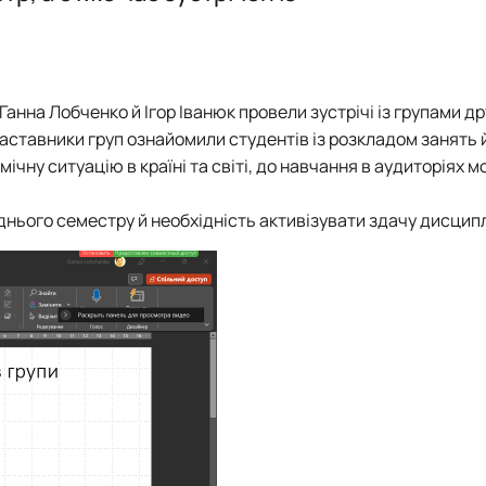
Робочі програми 2026
Тематика робіт
Київська асоціація студентів-лісівників”
анна Лобченко й Ігор Іванюк провели зустрічі із групами др
аставники груп ознайомили студентів із розкладом занять 
чну ситуацію в країні та світі, до навчання в аудиторіях 
нього семестру й необхідність активізувати здачу дисципл