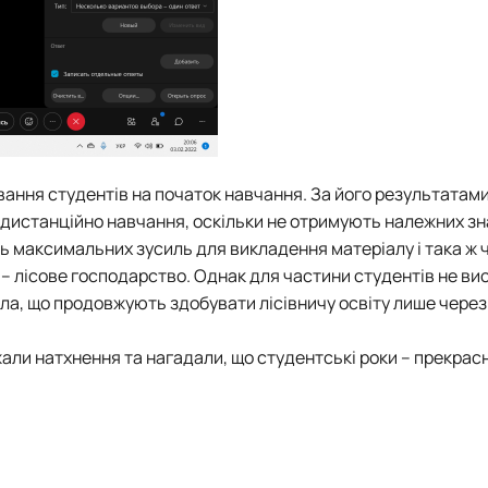
ння студентів на початок навчання. За його результатам
дистанційно навчання, оскільки не отримують належних зна
ь максимальних зусиль для викладення матеріалу і така ж 
– лісове господарство. Однак для частини студентів не ви
ла, що продовжують здобувати лісівничу освіту лише через 
али натхнення та нагадали, що студентські роки – прекрас