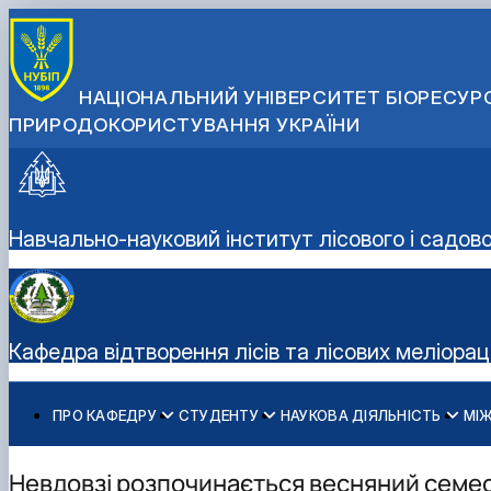
НАЦІОНАЛЬНИЙ УНІВЕРСИТЕТ БІОРЕСУРС
ПРИРОДОКОРИСТУВАННЯ УКРАЇНИ
Навчально-науковий інститут лісового і садов
Кафедра відтворення лісів та лісових меліорац
ПРО КАФЕДРУ
СТУДЕНТУ
НАУКОВА ДІЯЛЬНІСТЬ
МІ
Історія кафедри
Освітня діяльність
Науково-інноваційна діяльність
Дорадчо-консультативні послуги
Співробітники кафедри
Дипломне проектування
Публікації
Вирощування садивного матеріалу
Невдовзі розпочинається весняний семестр