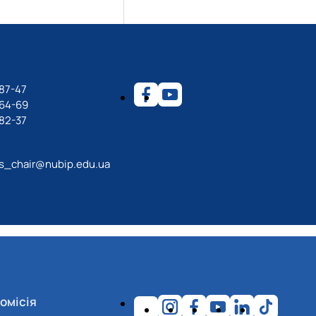
87-47
-64-69
82-37
ps_chair@nubip.edu.ua
омісія