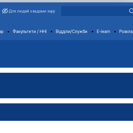
Для людей з вадами зору
ments
ар
Факультети / ННІ
Відділи/Служби
E-learn
Розкл