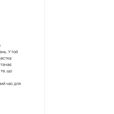
и
нь. У той
частка
стачає
те, що
ний час для