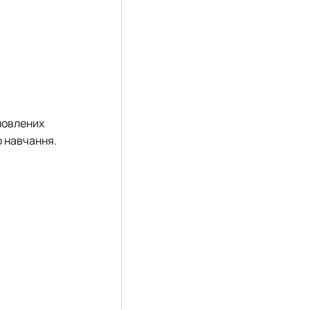
новлених
о навчання.