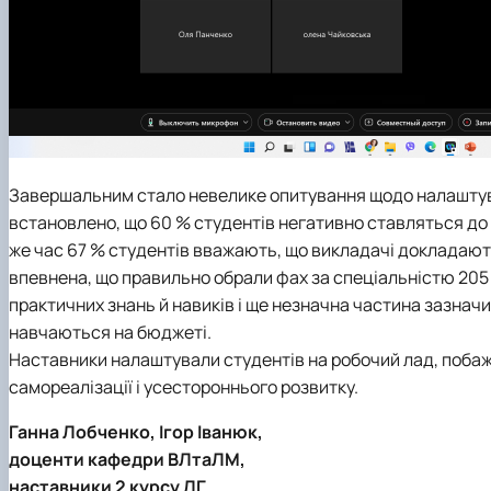
Завершальним стало невелике опитування щодо налаштува
встановлено, що 60 % студентів негативно ставляться до 
же час 67 % студентів вважають, що викладачі докладают
впевнена, що правильно обрали фах за спеціальністю 205 
практичних знань й навиків і ще незначна частина зазначи
навчаються на бюджеті.
Наставники налаштували студентів на робочий лад, побаж
самореалізації і усестороннього розвитку.
Ганна Лобченко, Ігор Іванюк,
доценти кафедри ВЛтаЛМ,
наставники 2 курсу ЛГ