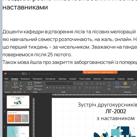
Лабораторії
Підручники, навчальні посібники, монографії
Сертифікатні програми
наставниками
Студентські наукові гуртки
Співпраця
Доценти кафедри відтворення лісів та лісових меліорацій Г
які навчальний семестр розпочинають, на жаль, онлайн. Н
що перший тиждень – за чисельником. Зважаючи на пандемі
повернемося після 25 лютого.
Також мова йшла про закриття заборгованостей із поперед