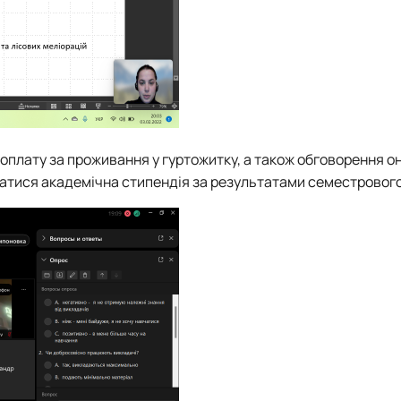
плату за проживання у гуртожитку, а також обговорення о
начатися академічна стипендія за результатами семестровог