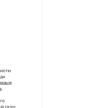
жністю
нди
ікація
в,
ого
й та під