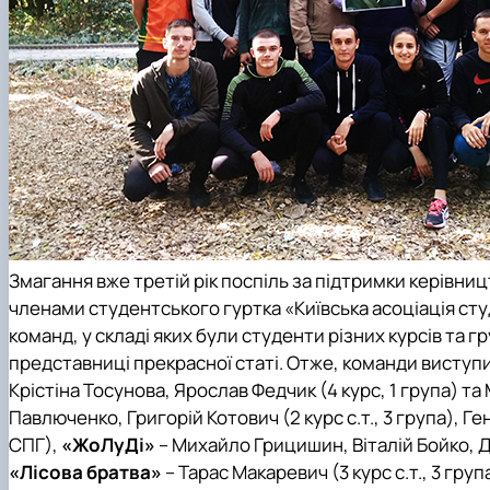
Змагання вже третій рік поспіль за підтримки керівниц
членами студентського гуртка «Київська асоціація студе
команд, у складі яких були студенти різних курсів та 
представниці прекрасної статі. Отже, команди виступи
Крістіна Тосунова, Ярослав Федчик (4 курс, 1 група) та 
Павлюченко, Григорій Котович (2 курс с.т., 3 група), Ген
СПГ),
«ЖоЛуДі»
– Михайло Грицишин, Віталій Бойко, Дми
«Лісова братва»
– Тарас Макаревич (3 курс с.т., 3 груп