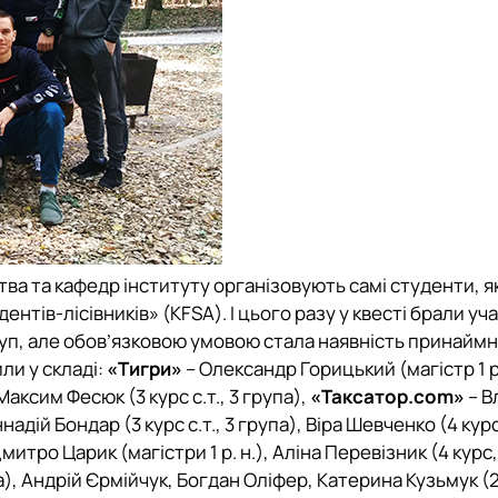
тва та кафедр інституту організовують самі студенти, як
нтів-лісівників» (KFSA). І цього разу у квесті брали уча
груп, але обов’язковою умовою стала наявність принаймні
ли у складі:
«Тигри»
– Олександр Горицький (магістр 1 р.
Максим Фесюк (3 курс с.т., 3 група),
«Таксатор.com»
– В
надій Бондар (3 курс с.т., 3 група), Віра Шевченко (4 курс
тро Царик (магістри 1 р. н.), Аліна Перевізник (4 курс, 
а), Андрій Єрмійчук, Богдан Оліфер, Катерина Кузьмук (2 к