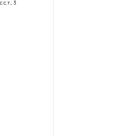
с.т., 3