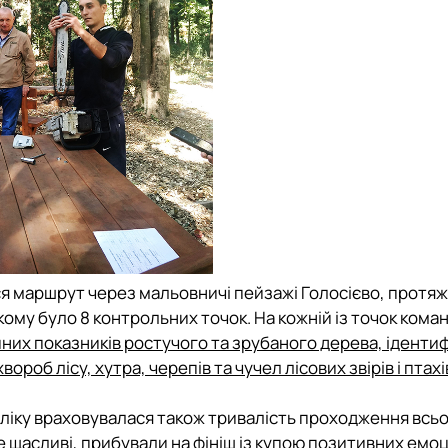
я маршрут через мальовничі пейзажі Голосієво, протя
якому було 8 контрольних точок. На кожній із точок кома
них показників ростучого та зрубаного дерева, ідентиф
роб лісу, хутра, черепів та чучел лісових звірів і птахі
заліку враховувалася також тривалість проходження всь
е щасливі, прибували на фініш із купою позитивних емоці