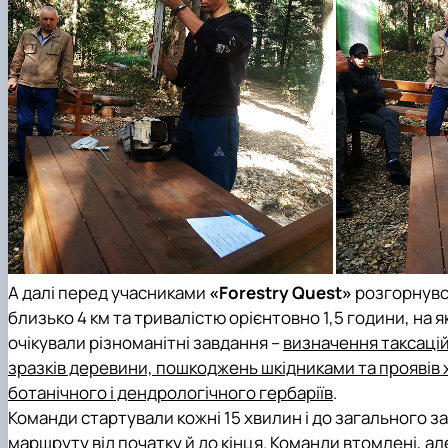
А далі перед учасниками
«Forestry Quest»
розгорнувс
близько 4 км та тривалістю орієнтовно 1,5 години, на 
очікували різноманітні завдання –
визначення таксацій
зразків деревини, пошкоджень шкідниками та проявів хво
ботанічного і дендрологічного гербаріїв
.
Команди стартували кожні 15 хвилин і до загального 
маршруту від початку й до кінця. Команди втомлені, ал