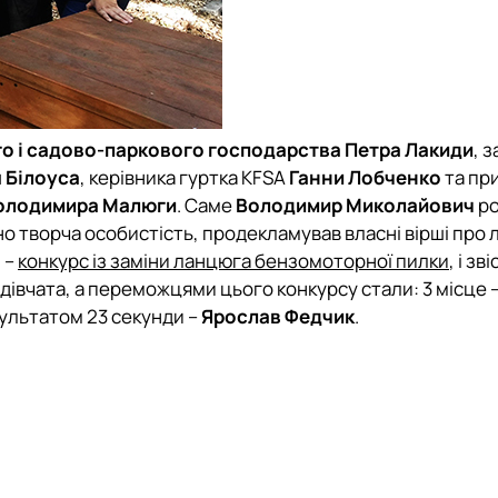
го і садово-паркового господарства
Петра Лакиди
, 
 Білоуса
, керівника гуртка KFSA
Ганни Лобченко
та пр
олодимира Малюги
. Саме
Володимир Миколайович
ро
о творча особистість, продекламував власні вірші про л
 –
конкурс із заміни ланцюга бензомоторної пилки
, і зв
і дівчата, а переможцями цього конкурсу стали:
3 місце
зультатом 23 секунди –
Ярослав Федчик
.