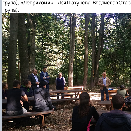
група),
«Леприкони»
– Яся Шахунова, Владислав Стар
група).