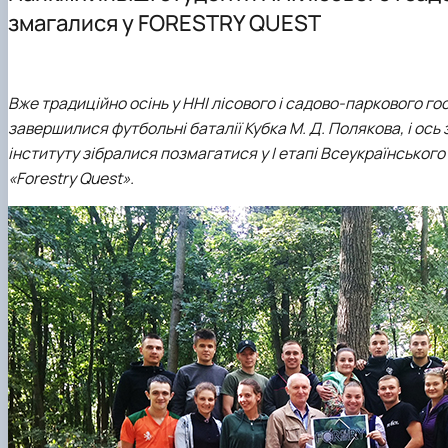
Лабораторії
Підручники, навчальні посібники, монографії
Сертифікатні програми
змагалися у FORESTRY QUEST
Студентські наукові гуртки
Співпраця
Вже традиційно осінь у ННІ лісового і садово-паркового
завершилися футбольні баталії Кубка М. Д. Полякова, і ос
інституту зібралися позмагатися у І етапі Всеукраїнсько
«Forestry Quest».