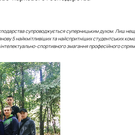
Робочі програми 2026
Тематика робіт
Київська асоціація студентів-лісівників”
 господарства супроводжується суперницьким духом. Лиш не
ь знову 5 найкмітливіших та найспритніших студентських ком
го інтелектуально-спортивного змагання професійного спря