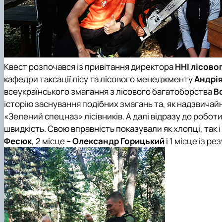
Квест розпочався із привітання директора
ННІ лісово
кафедри таксації лісу та лісового менеджменту
Андрія
всеукраїнського змагання з лісового багатоборства
В
історію заснування подібних змагань та, як надзвичайн
«Зелений спецназ» лісівників. А далі відразу до роботи
швидкість. Свою вправність показували як хлопці, так 
Фесюк
,
2 місце
–
Олександр Горицький
і
1 місце
із ре