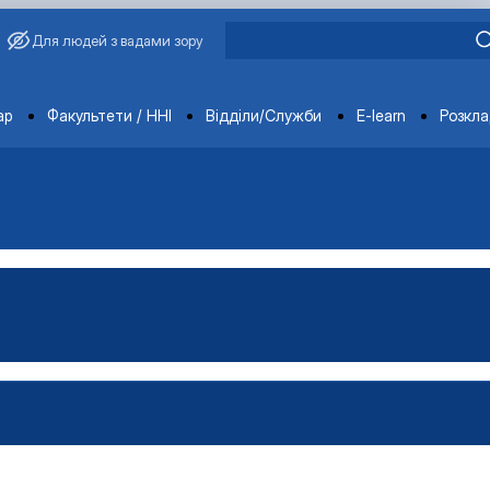
Для людей з вадами зору
ments
ар
Факультети / ННІ
Відділи/Служби
E-learn
Розкл