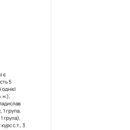
і є
сть 5
 однієї
 н.),
ладислав
, 1 група,
1 група),
урс с.т., 3