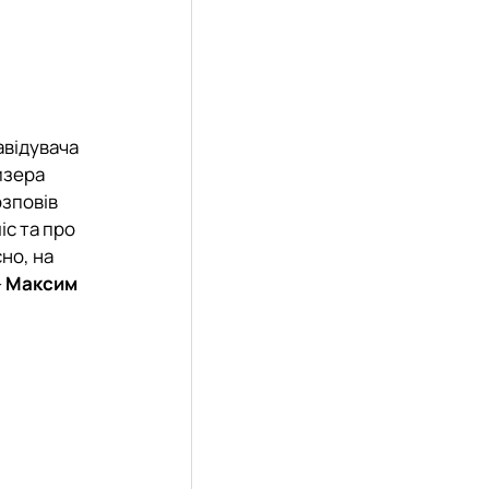
завідувача
изера
зповів
іс та про
існо, на
–
Максим