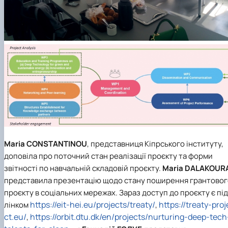
Maria CONSTANTINOU
, представниця Кіпрського інституту,
доповіла про поточний стан реалізації проєкту та форми
звітності по навчальній складовій проєкту.
Maria DALAKOUR
представила презентацію щодо стану поширення грантовог
проєкту в соціальних мережах. Зараз доступ до проєкту є під
https://eit-hei.eu/projects/treaty/
https://treaty-proj
лінком
,
ct.eu/
https://orbit.dtu.dk/en/projects/nurturing-deep-tech
,