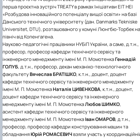
перша проєктна зустріч TREATY в рамках Ініціативи EIT HEI
«Розбудова інноваційного потенціалу вищої освіти» на базі
Данського технічного університету (дан. Danmarks Tekniske
Universitet, DTU), розташованого у комуні Люнгбю-Торбек н
північ від Копенгагена.
Науково-педагогічні працівники НУБіП України, а саме, д.т.н.,
професор, професор кафедри технічного сервісу та
інженерного менеджменту імені М. П. Момотенка
Геннадій
ГОЛУБ
, д.т.н., професор, декан механіко-технологічного
факультету
Вячеслав БРАТІШКО
, к.т.н., доцент, доцент
кафедри технічного сервісу та інженерного менеджменту
імені М. П. Момотенка
Наталія ЦИВЕНКОВА
, к.т.н., доцент,
доцент кафедри технічного сервісу та інженерного
менеджменту імені М. П. Момотенка
Любов ШИМКО
,
асистент кафедри технічного сервісу та інженерного
менеджменту імені М. П. Момотенка
Іван ОМАРОВ
, д.т.н.,
професор, професор кафедри конструювання машин та
обладнання
Юрій РОМАСЕВИЧ
взяли участь у координаційні