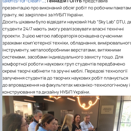
talents-for-clean-…
;
Геннадій ГОЛУБ
представив
презентацію про виконаний обсяг робіт по робочим пакетам
гранту, які закріплені за НУБіП України.
Досить цікавим було відвідати науковий Hub “Sky Lab” DTU, д
студенти 24/7 мають змогу реалізовувати власні технічні
проекти. З цією метою лабораторія оснащена сучасними
зразками комп’ютерної техніки, обладнання, вимірювальног
інструменту, металообробними верстатами, витяжними
системами, засобами індивідуального захисту тощо. Для
комфортної роботи наукових груп студентів передбачено
окремі творчі кабінети та зручні меблі. Передові технології
залучення студентів до творчих наукових робіт планується
до впровадження на факультетах механіко-технологічному і
конструювання та дизайну НУБіП України.