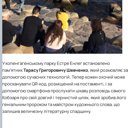
У копенгагенському парку Естре Енлег встановлено
пам’ятник
Тарасу Григоровичу Шевченко
, який розмовляє за
допомогою сучасних технологій. Тепер кожен охочий може
просканувати QR-код, розміщений на постаменті, і за
допомогою смартфона прослухати цікаву розповідь самого
Кобзаря про свій довгий і тернистий шлях, який зробив його
геніальним пророком та майстром художнього слова, що
залишив величезну літературну спадщину.