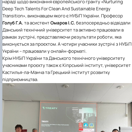
нараді щодо виконання європейського гранту «Nurturing
Deep Tech Talents For Clean And Sustainable Energy
Transition», виконавцем якого є НУБіП України. Професор
Голуб Г.А.
та асистент
Омаров І.С.
безпосередньо відвідали
Данський технічний університет та активно працювали в
рамках зустрічі, представляючи результати роботи, яка
виконується за проєктом. А чотири учасники зустрічі з НУБіП
України – працювали у онлайн-форматі.
Крім НУБіП України та Данського технічного університету
учасниками проєкту також є Кіпрський інститут, університет
Кастилья-ла-Манча та Грецький інститут розвитку
підприємництва.