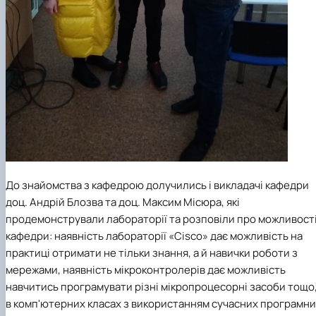
До знайомства з кафедрою долучились і викладачі кафедри
доц. Андрій Блозва та доц. Максим Місюра, які
продемонстрували лабораторії та розповіли про можливост
кафедри: наявність лабораторії «Cisco» дає можливість на
практиці отримати не тільки знання, а й навички роботи з
мережами, наявність мікроконтролерів дає можливість
навчитись програмувати різні мікропроцесорні засоби тощо
в комп'ютерних класах з використанням сучасних програмн