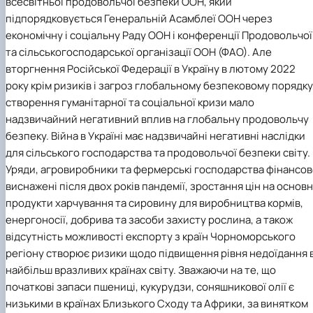
всесвітньої продовольчої безпеки ООН, який
підпорядковується Генеральній Асамблеї ООН через
економічну і соціальну Раду ООН і конференції Продовольчої
та сільськогосподарської організації ООН (ФАО). Але
вторгнення Російської Федерації в Україну в лютому 2022
року крім ризиків і загроз глобальному безпековому порядку
створення гуманітарної та соціальної кризи мало
надзвичайний негативний вплив на глобальну продовольчу
безпеку. Війна в Україні має надзвичайні негативні наслідки
для сільського господарства та продовольчої безпеки світу.
Уряди, агровиробники та фермерські господарства фінансо
виснажені після двох років пандемії, зростання цін на основн
продукти харчування та сировину для виробництва кормів,
енергоносії, добрива та засоби захисту рослина, а також
відсутність можливості експорту з країн Чорноморського
регіону створює ризики щодо підвищення рівня недоїдання 
найбільш вразливих країнах світу. Зважаючи на те, що
початкові запаси пшениці, кукурудзи, соняшникової олії є
низькими в країнах Близького Сходу та Африки, за винятком