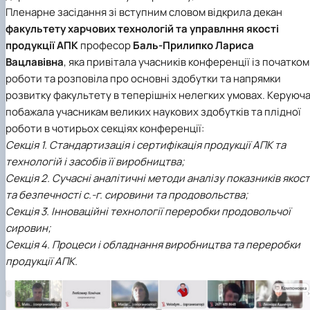
Пленарне засідання зі вступним словом відкрила декан
факультету харчових технологій та управлння якості
продукції АПК
професор
Баль-Прилипко Лариса
Вацлавівна
, яка привітала учасників конференції із початком
роботи та розповіла про основні здобутки та напрямки
розвитку факультету в теперішніх нелегких умовах. Керуюч
побажала учасникам великих наукових здобутків та плідної
роботи в чотирьох секціях конференції:
Секція 1. Стандартизація і сертифікація продукції АПК та
технологій і засобів її виробництва;
Секція 2. Сучасні аналітичні методи аналізу показників якост
та безпечності с.-г. сировини та продовольства;
Секція 3. Інноваційні технології переробки продовольчої
сировин;
Секція 4. Процеси і обладнання виробництва та переробки
продукції АПК.