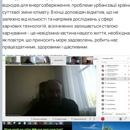
відходів для енергозбереження, проблеми урбанізації країн
суттєвої зміни клімату. В кінці доповідач відмітив, що не
залежно від кількості та напрямів досліджень у сфері
харчових технологій, візія вчених залишається сталою:
харчування – це невід’ємна частина нашого життя, необхідна
як повітря, що приносить море задоволень, робить нас
працездатними, здоровими і щасливими.