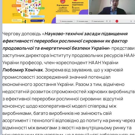
Чергову доповідь «
Науково-технічні засади підвищення
ефективності переробки рослинної сировини як фактор
продовольчої та енергетичної безпеки України
» представи
заступник директора Інституту продовольчих ресурсів НАА
України професор, член-кореспондент НААН України
Любомир Хомічак
. Зокрема від зауважив, що у харчовій
промисловості зосереджений значний потенціал
економічного зростання України. Разом з тим, відмічено
недостатній розвиток спроможностей харчових виробництв
з ефективної переробки рослинної сировини: відсутній
консенсус щодо кооперативної моделі співпраці між
виробниками, багато виробників не змінюють свій
асортимент і технології відповідно до попиту на ринку чере
відмінності між вимогами з якості на внутрішньому ринку та
міжнародними стандартами, не в повній мірі забезпечується