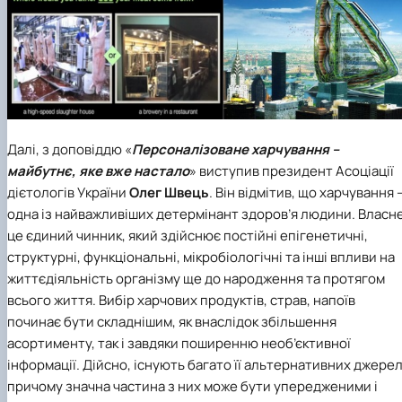
Далі, з доповіддю «
Персоналізоване харчування –
майбутнє, яке вже настало
» виступив президент Асоціації
дієтологів України
Олег Швець
. Він відмітив, що харчування 
одна із найважливіших детермінант здоров’я людини. Власне
це єдиний чинник, який здійснює постійні епігенетичні,
структурні, функціональні, мікробіологічні та інші впливи на
життєдіяльність організму ще до народження та протягом
всього життя. Вибір харчових продуктів, страв, напоїв
починає бути складнішим, як внаслідок збільшення
асортименту, так і завдяки поширенню необ’єктивної
інформації. Дійсно, існують багато її альтернативних джерел
причому значна частина з них може бути упередженими і