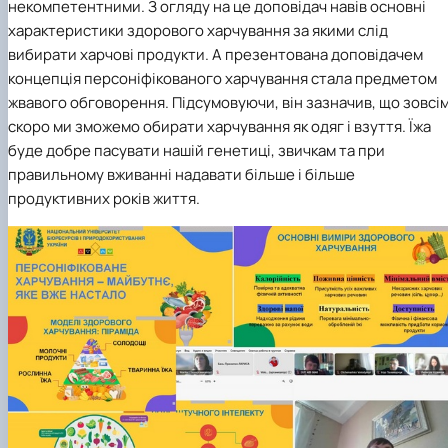
некомпетентними. З огляду на це доповідач навів основні
характеристики здорового харчування за якими слід
вибирати харчові продукти. А презентована доповідачем
концепція персоніфікованого харчування стала предметом
жвавого обговорення. Підсумовуючи, він зазначив, що зовсі
скоро ми зможемо обирати харчування як одяг і взуття. Їжа
буде добре пасувати нашій генетиці, звичкам та при
правильному вживанні надавати більше і більше
продуктивних років життя.