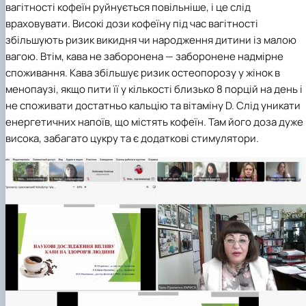
вагітності кофеїн руйнується повільніше, і це слід
враховувати. Високі дози кофеїну під час вагітності
збільшують ризик викидня чи народження дитини із малою
вагою. Втім, кава не заборонена — заборонене надмірне
споживання. Кава збільшує ризик остеопорозу у жінок в
менопаузі, якщо пити її у кількості близько 8 порцій на день і
не споживати достатньо кальцію та вітаміну D. Слід уникати
енергетичних напоїв, що містять кофеїн. Там його доза дуже
висока, забагато цукру та є додаткові стимулятори.