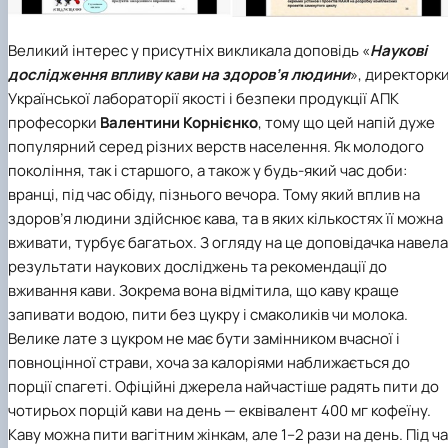
Великий інтерес у присутніх викликала доповідь «
Наукові
дослідження впливу кави на здоров’я людини
», директорк
Української лабораторії якості і безпеки продукції АПК
професорки
Валентини Корнієнко
, тому що цей напій дуже
популярний серед різних верств населення. Як молодого
покоління, так і старшого, а також у будь-який час доби:
вранці, під час обіду, пізнього вечора. Тому який вплив на
здоров’я людини здійснює кава, та в яких кількостях її можна
вживати, турбує багатьох. З огляду на це доповідачка навела
результати наукових досліджень та рекомендації до
вживання кави. Зокрема вона відмітила, що каву краще
запивати водою, пити без цукру і смаколиків чи молока.
Велике лате з цукром не має бути замінником вчасної і
повноцінної страви, хоча за калоріями наближається до
порції спагеті. Офіційні джерела найчастіше радять пити до
чотирьох порцій кави на день — еквівалент 400 мг кофеїну.
Каву можна пити вагітним жінкам, але 1–2 рази на день. Під ч