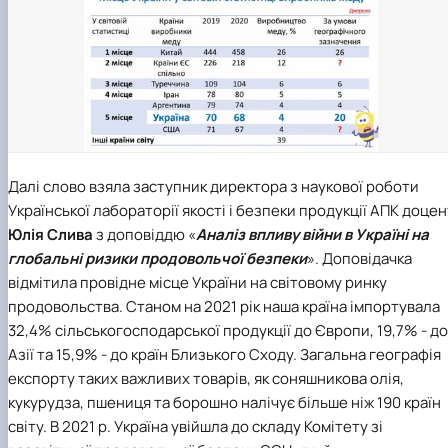
Далі слово взяла заступник директора з наукової роботи
Української лабораторії якості і безпеки продукції АПК доцен
Юлія Слива
з доповіддю «
Аналіз впливу війни в Україні на
глобальні ризики продовольчої безпеки
». Доповідачка
відмітила провідне місце України на світовому ринку
продовольства. Станом на 2021 рік наша країна імпортувала
32,4% сільськогосподарської продукції до Європи, 19,7% - до
Азії та 15,9% - до країн Близького Сходу. Загальна географія
експорту таких важливих товарів, як соняшникова олія,
кукурудза, пшениця та борошно налічує більше ніж 190 країн
світу. В 2021 р. Україна увійшла до складу Комітету зі