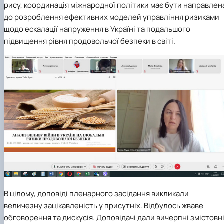
рису, координація міжнародної політики має бути направлен
до розроблення ефективних моделей управління ризиками
щодо ескалації напруження в Україні та подальшого
підвищення рівня продовольчої безпеки в світі.
В цілому, доповіді пленарного засідання викликали
величезну зацікавленість у присутніх. Відбулось жваве
обговорення та дискусія. Доповідачі дали вичерпні змістовн