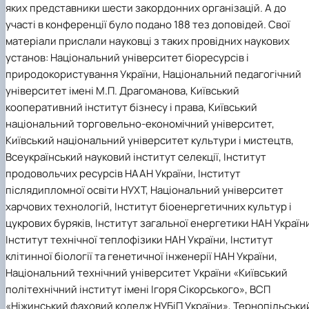
яких представники шести закордонних організацій. А до
участі в конференції було подано 188 тез доповідей. Свої
матеріали прислали науковці з таких провідних наукових
установ: Національний університет біоресурсів і
природокористування України, Національний педагогічний
університет імені М.П. Драгоманова, Київський
кооперативний інститут бізнесу і права, Київський
національний торговельно-економічний університет,
Київський національний університет культури і мистецтв,
Всеукраїнський науковий інститут селекції, Інститут
продовольчих ресурсів НААН України, Інститут
післядипломної освіти НУХТ, Національний університет
харчових технологій, Інститут біоенергетичних культур і
цукрових буряків, Інститут загальної енергетики НАН Україн
Інститут технічної теплофізики НАН України, Інститут
клітинної біології та генетичної інженерії НАН України,
Національний технічний університет України «Київський
політехнічний інститут імені Ігоря Сікорського», ВСП
«Ніжинський фаховий коледж НУБіП України», Тернопільськи