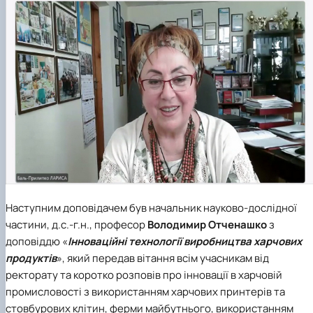
Наступним доповідачем був начальник науково-дослідної
частини, д.с.-г.н., професор
Володимир Отченашко
з
доповіддю «
Інноваційні технології виробництва харчових
продуктів
», який передав вітання всім учасникам від
ректорату та коротко розповів про інновації в харчовій
промисловості з використанням харчових принтерів та
стовбурових клітин, ферми майбутнього, використанням