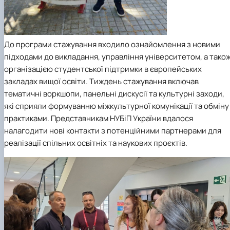
До програми стажування входило ознайомлення з новими
підходами до викладання, управління університетом, а тако
організацією студентської підтримки в європейських
закладах вищої освіти. Тиждень стажування включав
тематичні воркшопи, панельні дискусії та культурні заходи,
які сприяли формуванню міжкультурної комунікації та обміну
практиками. Представникам НУБіП України вдалося
налагодити нові контакти з потенційними партнерами для
реалізації спільних освітніх та наукових проєктів.