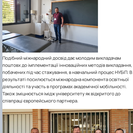
Подібний міжнародний досвід дає молодим викладачам
поштовх до імплементації інноваційних методів викладання,
побачених під час стажування, в навчальний процес НУБіП. В
результаті посилюється міжнародна компонента освітньої
діяльності та участь в програмах академічної мобільності.
Також зміцнюється імідж університету як відкритого до
співпраці європейського партнера.