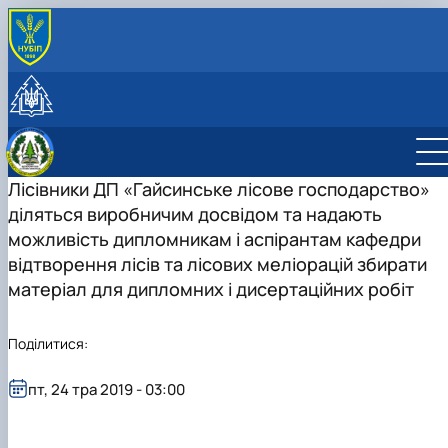
ПРО КАФЕДРУ
Історія кафедри
СТУДЕНТУ
Співробітники кафедри
Освітня діяльність
НАУКОВА ДІЯЛЬНІСТЬ
Лабораторії
Дипломне проектування
Робочі програми 2024
Науково-інноваційна діяльність
МІЖНАРОДНА ДІЯЛЬНІСТЬ
Робочі програми 2025
Бакалавр
Публікації
Лісівники ДП «Гайсинське лісове господарство»
СПІВПРАЦЯ ТА ПОСЛУГИ
Робочі програми 2026
Магістр
Підручники, навчальні посібники, монографії
Дорадчо-консультативні послуги
діляться виробничим досвідом та надають
Тематика робіт
Студентські наукові гуртки
Вирощування садивного матеріалу
можливість дипломникам і аспірантам кафедри
Відтворення лісів та деревного
Сертифікатні програми
відтворення лісів та лісових меліорацій збирати
розсадництва
Співпраця
матеріал для дипломних і дисертаційних робіт
Лісомеліорація і ландшафтознавство
Київська асоціація студентів-лісівників”
Поділитися:
пт, 24 тра 2019 - 03:00