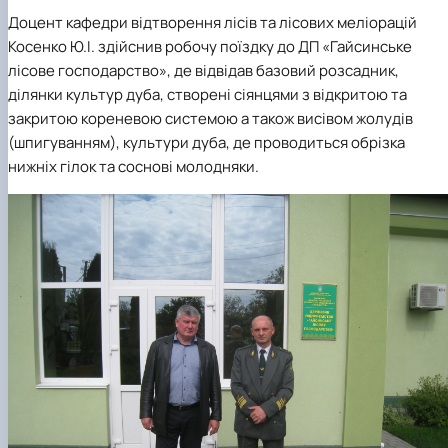
Доцент кафедри відтворення лісів та лісових меліорацій
Косенко Ю.І. здійснив робочу поїздку до ДП «Гайсинське
лісове господарство», де відвідав базовий розсадник,
ділянки культур дуба, створені сіянцями з відкритою та
закритою кореневою системою а також висівом жолудів
(шпигуванням), культури дуба, де проводиться обрізка
нижніх гілок та соснові молодняки.