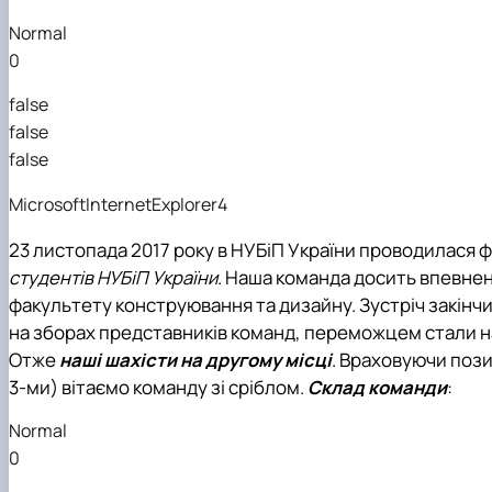
Міжнародна діяльність
Практичне навчання
Матеріально-технічна база факультету
Скринька довіри
Normal
0
false
false
false
MicrosoftInternetExplorer4
23 листопада 2017 року в НУБіП України проводилася 
студентів НУБіП України
. Наша команда досить впевнен
факультету конструювання та дизайну. Зустріч закінч
на зборах представників команд, переможцем стали на
Отже
наші шахісти
на другому місці
. Враховуючи пози
3-ми) вітаємо команду зі сріблом.
Склад команди
:
Normal
0