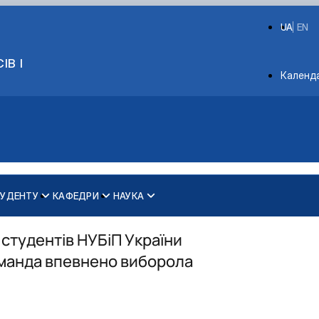
UA
EN
ІВ І
Depart
Календ
УДЕНТУ
КАФЕДРИ
НАУКА
ринництві
Вибіркові дисципліни для магістрів
2025 рік
ки ім. акад. П.М. Василенка
Магістри
2026 рік
 студентів НУБіП України
Бакалаври
команда впевнено виборола