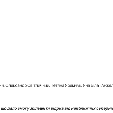
ий
,
Олександр Світличний
,
Тетяна Яремчук
,
Яна Біла
і
Анже
що дало змогу збільшити відрив від найближчих суперник