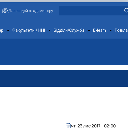
Для людей з вадами зору
ments
ар
Факультети / ННІ
Відділи/Служби
E-learn
Розкл
чт, 23 лис 2017 - 02:00