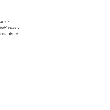
ань –
півфінальну
ормація тут