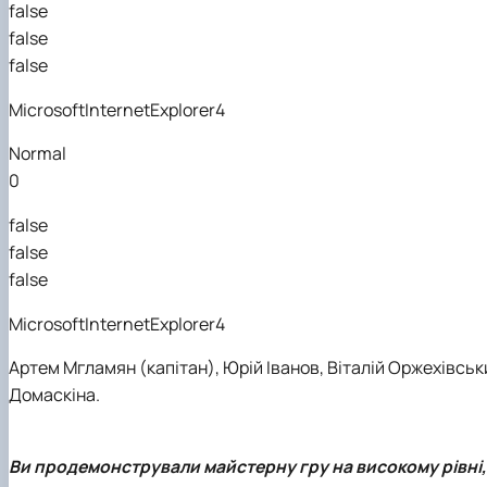
false
false
false
MicrosoftInternetExplorer4
Normal
0
false
false
false
MicrosoftInternetExplorer4
Артем Мгламян
(капітан)
,
Юрій Іванов
,
Віталій Оржехівськ
Домаскіна
.
Ви продемонстрували майстерну гру на високому рівні, 