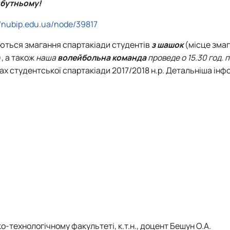
йбутньому!
//nubip.edu.ua/node/39817
ться змагання спартакіади студентів
з шашок
(місце змаг
), а також
наша
волейбольна команда
проведе о 15.30 год. 
ах студентської спартакіади 2017/2018 н.р. Детальніша інф
-технологічному факультеті, к.т.н., доцент Бешун О.А.