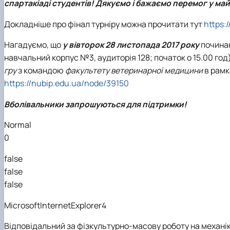
спартакіаді студентів! Дякуємо і бажаємо перемог у ма
Докладніше про фінал турніру можна прочитати тут
https:
Нагадуємо, що
у вівторок 28 листопада 2017 року
починаю
навчальний корпус №3, аудиторія 128; початок о 15.00 год
гру
з командою
факультету ветеринарної медицини
в рамк
https://nubip.edu.ua/node/39150
Вболівальники запрошуються для підтримки!
Normal
0
false
false
false
MicrosoftInternetExplorer4
Відповідальний за фізкультурно-масову роботу на механіко