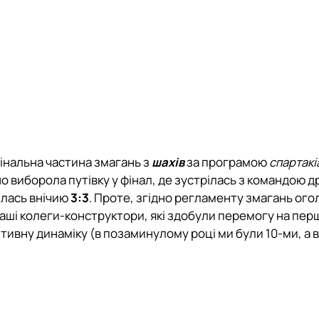
фінальна частина змагань з
шахів
за програмою
с
партакі
о виборола путівку у фінал, де зустрілась з командою 
илась внічию
3:3
. Проте, згідно регламенту змагань ог
ші колеги-конструктори, які здобули перемогу на перш
тивну динаміку (в позаминулому році ми були 10-ми, а