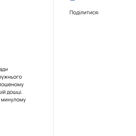
Поділитися:
ади
дружнього
олошеному
ій дошці.
 в минулому