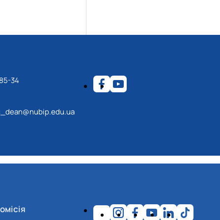
-85-34
s_dean@nubip.edu.ua
омісія