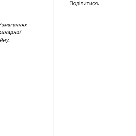
Поділитися:
У змаганнях
ринарної
йну.