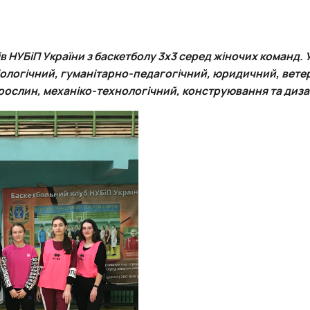
тету
ПАЗ"
тку бізнес-систем, кластерів …
ена 75-річчю економічного фак…
в НУБіП України з баскетболу 3х3 серед жіночих команд. 
біологічний, гуманітарно-педагогічний, юридичний, вете
 рослин, механіко-технологічний, конструювання та диза