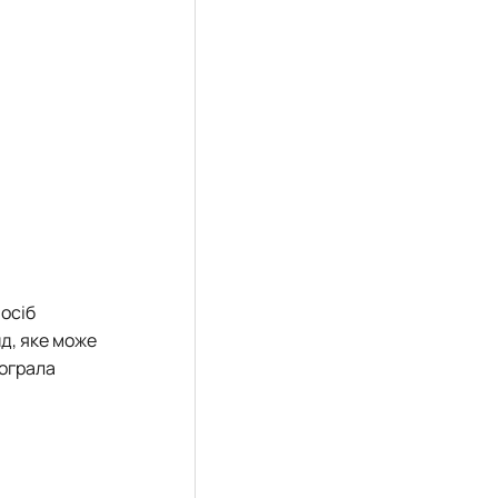
посіб
д, яке може
рограла