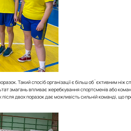
оразок. Такий спосіб організації є більш об`єктивним ніж с
ьтат змагань впливає жеребкування спортсменів або коман
ж після двох поразок дає можливість сильній команді, що п