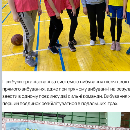
Ігри були організовані за системою вибування після двох п
прямого вибування, адже при прямому вибуванні на резул
звести в одному поєдинку дві сильні команди. Вибування 
перший поєдинок реабілітуватися в подальших іграх.